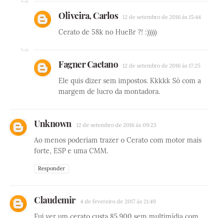
Oliveira, Carlos
12 de setembro de 2016 às 15:44
Cerato de 58k no HueBr ?! :)))))
Fagner Caetano
12 de setembro de 2016 às 17:25
Ele quis dizer sem impostos. Kkkkk Só com a
margem de lucro da montadora.
Unknown
12 de setembro de 2016 às 09:23
Ao menos poderiam trazer o Cerato com motor mais
forte, ESP e uma CMM.
Responder
Claudemir
4 de fevereiro de 2017 às 21:49
Fui ver um cerato custa 85.900 sem multimídia com