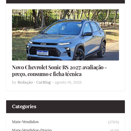
Novo Chevrolet Sonic RS 2027: avaliação -
preço, consumo e ficha técnica
by
Redação - CarBlog
-
agosto 01, 2026
Categories
Mais-Vendidos
(3769)
Mais-Vendidos-Diario
(634)