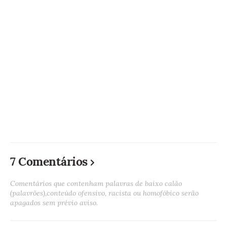
7 Comentários
Comentários que contenham palavras de baixo calão
(palavrões),conteúdo ofensivo, racista ou homofóbico serão
apagados sem prévio aviso.