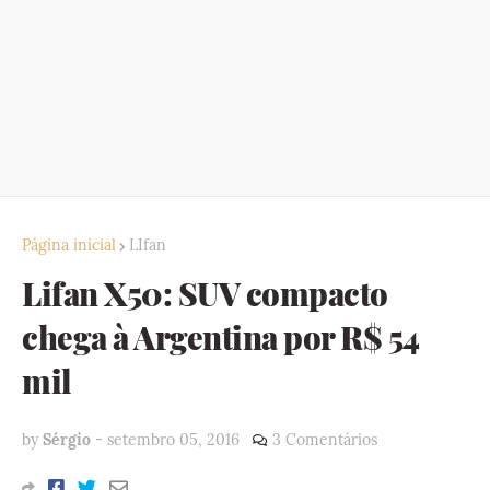
Página inicial
LIfan
Lifan X50: SUV compacto
chega à Argentina por R$ 54
mil
by
Sérgio
-
setembro 05, 2016
3 Comentários