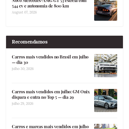
Novo Mercedes-AMG GT 53 estreia com
544 cv e autonomia de 800 km
August 07, 2026
Recomendamos
Carros mais vendidos no Brasil em julho
— dia 30
julho 30, 2026
Carros mais vendidos em julho: GM Onix
dispara e entra no Top 5 — dia 29
julho 29, 2026
Carros e marcas mais vendidos em julho