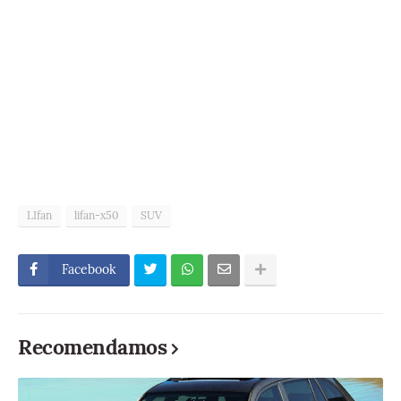
LIfan
lifan-x50
SUV
Facebook
Recomendamos