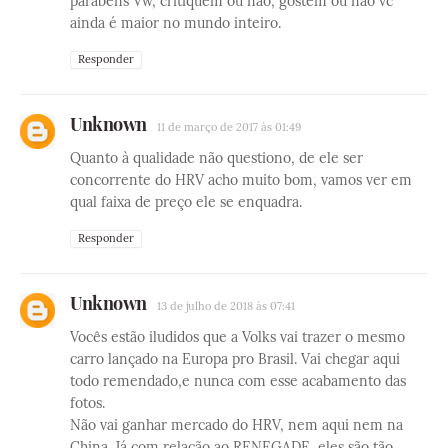
parabéns Vw, critiquem ou não, gostem ou não vc
ainda é maior no mundo inteiro.
Responder
Unknown
11 de março de 2017 às 01:49
Quanto à qualidade não questiono, de ele ser
concorrente do HRV acho muito bom, vamos ver em
qual faixa de preço ele se enquadra.
Responder
Unknown
13 de julho de 2018 às 07:41
Vocês estão iludidos que a Volks vai trazer o mesmo
carro lançado na Europa pro Brasil. Vai chegar aqui
todo remendado,e nunca com esse acabamento das
fotos.
Não vai ganhar mercado do HRV, nem aqui nem na
China. Já com relação ao RENEGADE, eles são tão