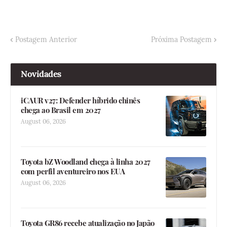
Postagem Anterior
Próxima Postagem
Novidades
iCAUR v27: Defender híbrido chinês
chega ao Brasil em 2027
August 06, 2026
Toyota bZ Woodland chega à linha 2027
com perfil aventureiro nos EUA
August 06, 2026
Toyota GR86 recebe atualização no Japão