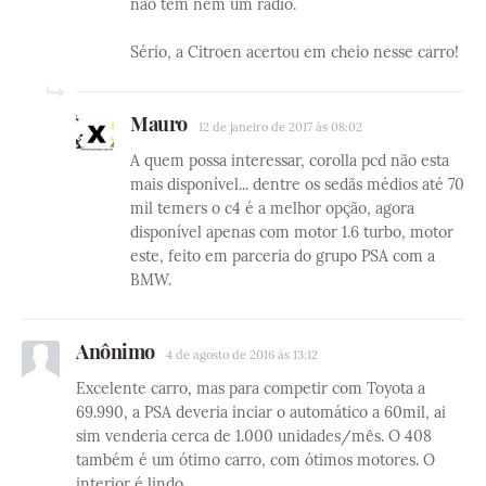
não tem nem um rádio.
Sério, a Citroen acertou em cheio nesse carro!
Mauro
12 de janeiro de 2017 às 08:02
A quem possa interessar, corolla pcd não esta
mais disponível... dentre os sedãs médios até 70
mil temers o c4 é a melhor opção, agora
disponível apenas com motor 1.6 turbo, motor
este, feito em parceria do grupo PSA com a
BMW.
Anônimo
4 de agosto de 2016 às 13:12
Excelente carro, mas para competir com Toyota a
69.990, a PSA deveria inciar o automático a 60mil, ai
sim venderia cerca de 1.000 unidades/mês. O 408
também é um ótimo carro, com ótimos motores. O
interior é lindo.