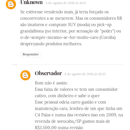
Unknown
4 de agosto de 2016 às 16:11
Se estivesse vendendo mais, já teria forçado os
concorrentes a se mexerem. Mas os consumidores BR
são imaturos e compram SUV (moda) ou pick-up
grandalhona (no interior, por sensação de "poder") ou
o-de-sempre-mesmo-se-for-muito-caro (Corolla)
desprezando produtos melhores.
Responder
Observador
4 de agosto de 2016 às 18:25
Bom não é assim:
Essa faixa de valores vc tem um consumidor
cativo, com dinheiro e sabe o quer
Esse pessoal odeia carro gastão e com
manutenção cara, lembro de um que tinha um
C4 Palas e numa das revisões isso em 2009, na
revenda de sorocaba/SP gastou mais de
R$3.500,00 numa revisão