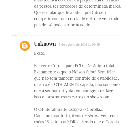
mais técnica do CxB fica prejudicada em razão
da pessoa ser torcedora de determinada marca.
Querer falar que fica difícil pra Citroën
competir com um corola de 69k que vem todo
pelado, só pode ser brincadeira...
Unknown
5 de agosto de 2016 às 09:39
Exato.
Fui ver o Corolla para PCD... Desânimo total..
Exatamente o que o Nelson falou! Sem falar
que não tem também controle de establidade,
o carro é TOTALMENTE capado, não sei como
que a senhora Toyota tem coragem de fazer
isso e mostrar esses carros no showroom..
O C4 literalmente estupra o Corolla...
Consumo, conforto, itens de série... Vem com
rodas 16" e tem até DRL... Sendo que o Corolla