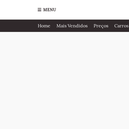
MENU
Home
Mais Vendidos
Preços
Carros