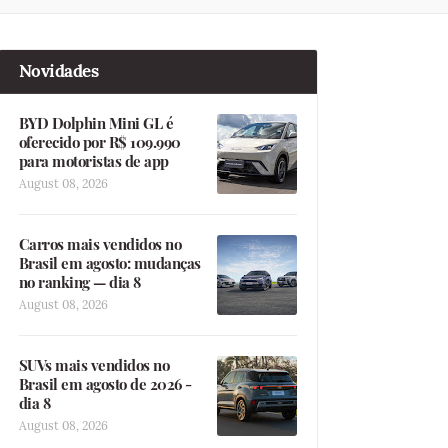
Novidades
BYD Dolphin Mini GL é
oferecido por R$ 109.990
para motoristas de app
August 08, 2026
Carros mais vendidos no
Brasil em agosto: mudanças
no ranking — dia 8
August 08, 2026
SUVs mais vendidos no
Brasil em agosto de 2026 -
dia 8
August 08, 2026