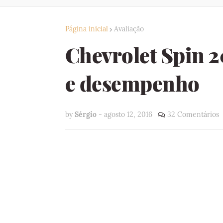
Página inicial
Avaliação
Chevrolet Spin 2
e desempenho
by
Sérgio
-
agosto 12, 2016
32 Comentários