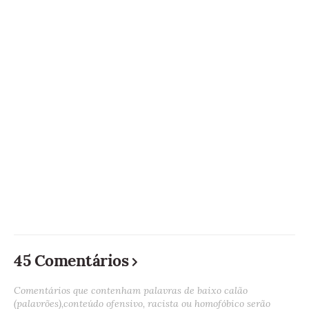
45 Comentários
Comentários que contenham palavras de baixo calão
(palavrões),conteúdo ofensivo, racista ou homofóbico serão