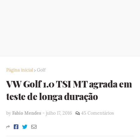
Página inicial
Golf
VW Golf 1.0 TSI MT agrada em
teste de longa duração
by
Fabio Mendes
-
julho 17, 2016
45 Comentários