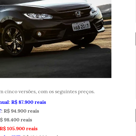
em cinco versões, com os seguintes preços.
nual
:
R$ 87.900 reais
T
: R$ 94.900 reais
$ 98.400 reais
R$ 105.900 reais