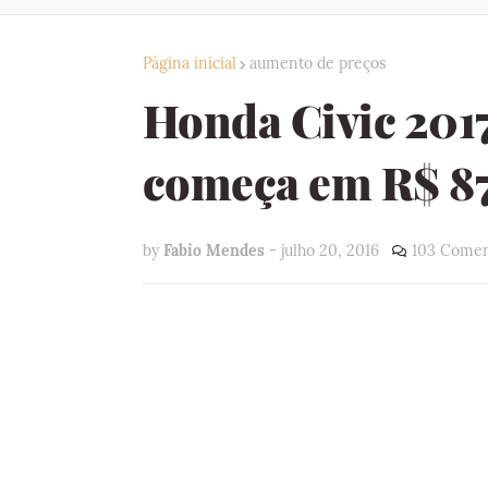
Página inicial
aumento de preços
Honda Civic 2017
começa em R$ 87
by
Fabio Mendes
-
julho 20, 2016
103 Comen