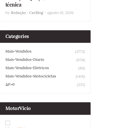
técnica
by
Redação - CarBlog
-
agosto 01, 2026
Categories
Mais-Vendidos
(3773)
Mais-Vendidos-Diario
(634)
Mais-Vendidos-Eletricos
(80)
Mais-Vendidos-Motocicletas
(1418)
ΔP>0
(337)
MotorVicio