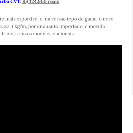
Turbo CVT
:
R$ 124.900 reais
 mais esportivo, e, na versão topo de gama, o novo
v e 22,4 kgfm, por enquanto importado, e movido
guir mostram os modelos nacionais.