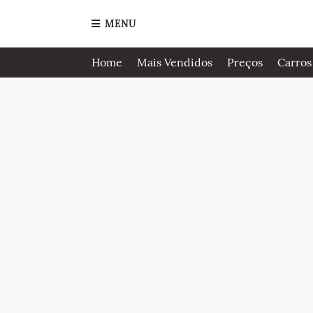
MENU
Home
Mais Vendidos
Preços
Carros