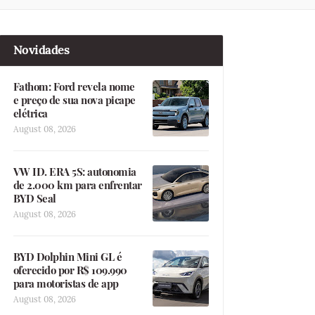
Novidades
Fathom: Ford revela nome
e preço de sua nova picape
elétrica
August 08, 2026
VW ID. ERA 5S: autonomia
de 2.000 km para enfrentar
BYD Seal
August 08, 2026
BYD Dolphin Mini GL é
oferecido por R$ 109.990
para motoristas de app
August 08, 2026