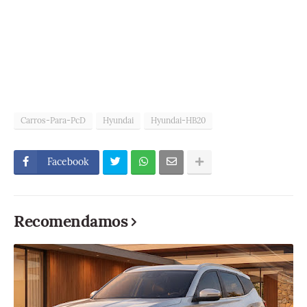
Carros-Para-PcD
Hyundai
Hyundai-HB20
Facebook
Recomendamos