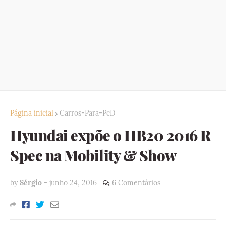
Página inicial
Carros-Para-PcD
Hyundai expõe o HB20 2016 R
Spec na Mobility & Show
by
Sérgio
-
junho 24, 2016
6 Comentários