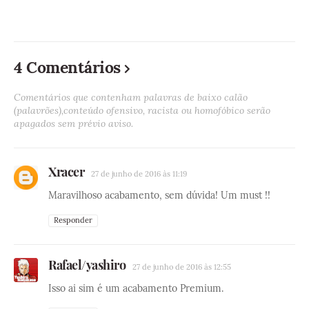
4 Comentários
Comentários que contenham palavras de baixo calão
(palavrões),conteúdo ofensivo, racista ou homofóbico serão
apagados sem prévio aviso.
Xracer
27 de junho de 2016 às 11:19
Maravilhoso acabamento, sem dúvida! Um must !!
Responder
Rafael/yashiro
27 de junho de 2016 às 12:55
Isso ai sim é um acabamento Premium.