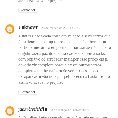
assim vc acaba no prejuízo.
Responder
Unknown
28 de março de 2016 às 09:52
A fiat faz cada cada coisa em relação a seus carros que
é intrigante.a pik up touro em si eu achei bonita na
parte de mecânica eu gosto da marca.maz não da para
engulir esses pacote que na verdade a marca só faz
com objetivo de arrecadar mais,por esse preço ela já
deveria vir completa porque existe outros carros
completo.detalhe na hora de vender esses pacote
desaparecem vão te pagar pelo preço da básica sendo
assim vc acaba no prejuízo.
Responder
jacaré ve'e'e'iu
28 de março de 2016 às 10:20
Se é a diesel não custa oitenta. A flex não anda nem