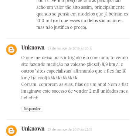
couro... Vendo preço de outras pickups não
acho um valor tão alto assim, principalmente
quando se pensa em modelos que já beiram os
200 mil (sei que esses modelos são maiores,
mas não justifica o preço).
Unknown
27 de março de 2016 às 20:17
O que me deixa mais intrigado é o consumo, to vendo
site fazendo medição na volcano (diesel) 8,9 km/l e
outros "sites especialistas" afirmando que a flex faz 10
km/l (alcool) kkkkkkkkkkkk.
Corram, comprem as suas, filas de um ano! Nem a fiat
imaginava este sucesso de vender 2 mil unidades mes.
heheheh
Responder
Unknown
27 de março de 2016 às 22:19