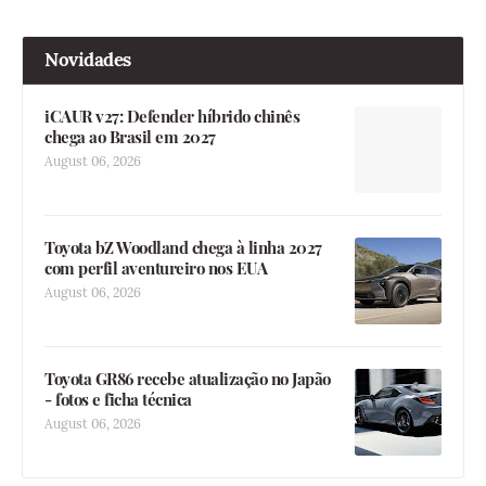
Novidades
iCAUR v27: Defender híbrido chinês
chega ao Brasil em 2027
August 06, 2026
Toyota bZ Woodland chega à linha 2027
com perfil aventureiro nos EUA
August 06, 2026
Toyota GR86 recebe atualização no Japão
- fotos e ficha técnica
August 06, 2026