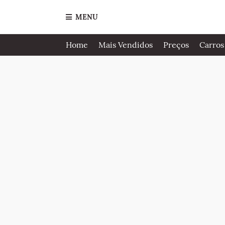
MENU
Home
Mais Vendidos
Preços
Carros