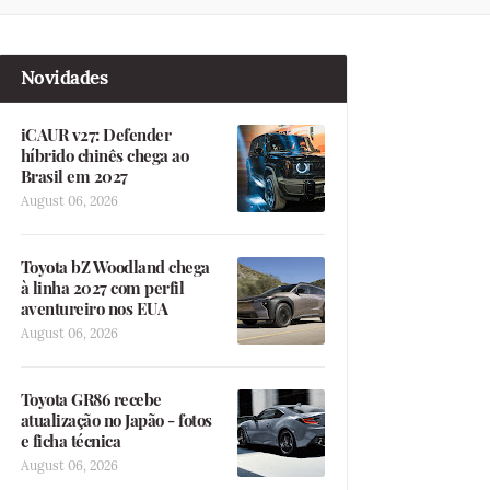
Novidades
iCAUR v27: Defender
híbrido chinês chega ao
Brasil em 2027
August 06, 2026
Toyota bZ Woodland chega
à linha 2027 com perfil
aventureiro nos EUA
August 06, 2026
Toyota GR86 recebe
atualização no Japão - fotos
e ficha técnica
August 06, 2026