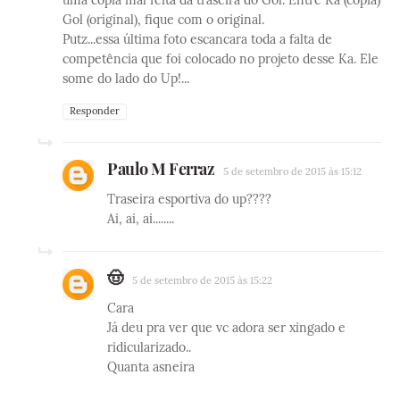
uma cópia mal feita da traseira do Gol. Entre Ka (cópia)
Gol (original), fique com o original.
Putz...essa última foto escancara toda a falta de
competência que foi colocado no projeto desse Ka. Ele
some do lado do Up!...
Responder
Paulo M Ferraz
5 de setembro de 2015 às 15:12
Traseira esportiva do up????
Ai, ai, ai........
🤠
5 de setembro de 2015 às 15:22
Cara
Já deu pra ver que vc adora ser xingado e
ridicularizado..
Quanta asneira