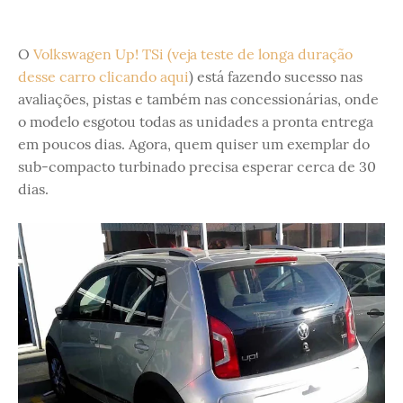
O
Volkswagen Up! TSi (veja teste de longa duração
desse carro clicando aqui
) está fazendo sucesso nas
avaliações, pistas e também nas concessionárias, onde
o modelo esgotou todas as unidades a pronta entrega
em poucos dias. Agora, quem quiser um exemplar do
sub-compacto turbinado precisa esperar cerca de 30
dias.