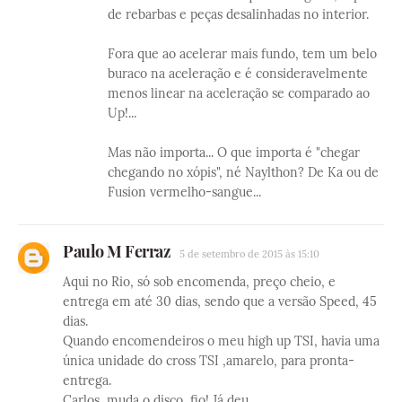
de rebarbas e peças desalinhadas no interior.
Fora que ao acelerar mais fundo, tem um belo
buraco na aceleração e é consideravelmente
menos linear na aceleração se comparado ao
Up!...
Mas não importa... O que importa é "chegar
chegando no xópis", né Naylthon? De Ka ou de
Fusion vermelho-sangue...
Paulo M Ferraz
5 de setembro de 2015 às 15:10
Aqui no Rio, só sob encomenda, preço cheio, e
entrega em até 30 dias, sendo que a versão Speed, 45
dias.
Quando encomendeiros o meu high up TSI, havia uma
única unidade do cross TSI ,amarelo, para pronta-
entrega.
Carlos, muda o disco, fio! Já deu....