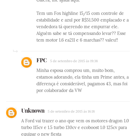
Galera, me ajuda aqui.
Tem um Fox highline 15/15 com controle de
estabilidade e azul por R$51.500 emplacado e a
vendedora tá querendo me empurrar ele.
Alguém sabe se tá compensando levar?? Esse
tem motor 1.6 ea211 e 6 marchas?? valeu!!
FPC
5 de setembro de 2015 às 19:38
Minha esposa comprou um, muito bom,
estamos adorando, ela tinha um Prime antes, a
diferença é considerável, pagamos 43, mas foi
por colaborador da VW
Unknown
5 de setembro de 2015 às 16:18
A Ford vai trazer o ano que vem os motores dragon 1.0
turbo 115cv e 1.5 turbo 130cv e ecoboost 1.0 125cv para
equipar o new fiesta