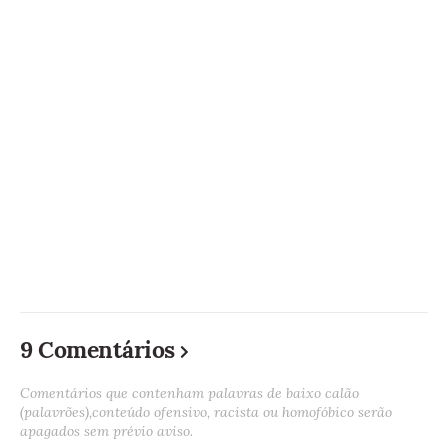
9 Comentários
Comentários que contenham palavras de baixo calão
(palavrões),conteúdo ofensivo, racista ou homofóbico serão
apagados sem prévio aviso.