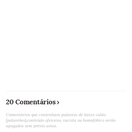
20 Comentários
Comentários que contenham palavras de baixo calão
(palavrões),conteúdo ofensivo, racista ou homofóbico serão
apagados sem prévio aviso.