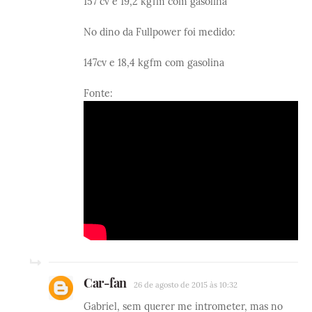
157 cv e 19,2 kgfm com gasolina
No dino da Fullpower foi medido:
147cv e 18,4 kgfm com gasolina
Fonte:
Car-fan
26 de agosto de 2015 às 10:32
Gabriel, sem querer me intrometer, mas no