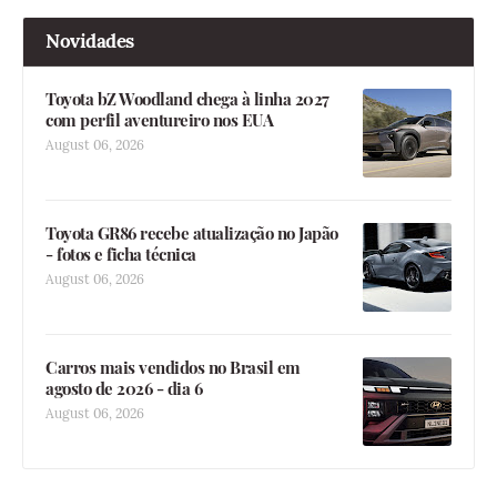
Novidades
Toyota bZ Woodland chega à linha 2027
com perfil aventureiro nos EUA
August 06, 2026
Toyota GR86 recebe atualização no Japão
- fotos e ficha técnica
August 06, 2026
Carros mais vendidos no Brasil em
agosto de 2026 - dia 6
August 06, 2026