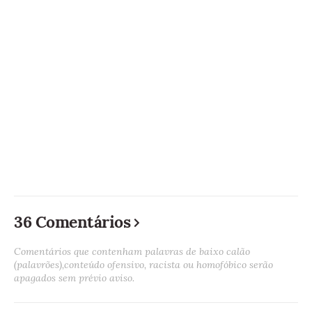
36 Comentários
Comentários que contenham palavras de baixo calão
(palavrões),conteúdo ofensivo, racista ou homofóbico serão
apagados sem prévio aviso.