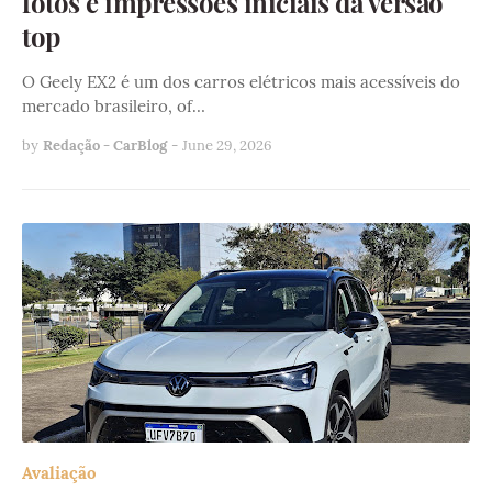
fotos e impressões iniciais da versão
top
O Geely EX2 é um dos carros elétricos mais acessíveis do
mercado brasileiro, of…
by
Redação - CarBlog
-
June 29, 2026
Avaliação