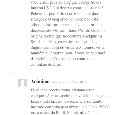
você disse, peça ao blog que corrija. Se ela
faturou U$ 2,3 bi deveria estar na lista não?
Pelo seu argumento ocorre uma das duas
situações: O blog errou ou você não está
sabendo interpretar uma tabela em ordem
decrescente. Os caminhões VW são tão bons
originalmente que necessitaram adquirir a
Scania e a Man, estes sim com qualidade.
Sugiro que, além de visitar a Automec, visite
também a Fenatran, pois lá você se deleitará
da eleição do Constellation como o pior
caminhão do Brasil.
Anônimo
4 de julho de 2015 às 01:25
Ei, ei, não precisa rodar a baiana e ter
chiliques. Apenas aceite que vc falou bobagem.
Estava todo faceiro, esvoaçante e saltitante
fazendo continha para dizer que a Fiat + IVEVO
era a maior do Brasil. Nã, nã, ni, nã, não!