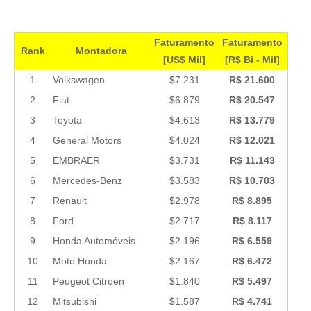
Faturamento
Faturamento
Rank
Montadora
[US$ Mil]
[R$ Bi - Mil]
1
Volkswagen
$7.231
R$ 21.600
2
Fiat
$6.879
R$ 20.547
3
Toyota
$4.613
R$ 13.779
4
General Motors
$4.024
R$ 12.021
5
EMBRAER
$3.731
R$ 11.143
6
Mercedes-Benz
$3.583
R$ 10.703
7
Renault
$2.978
R$ 8.895
8
Ford
$2.717
R$ 8.117
9
Honda Automóveis
$2.196
R$ 6.559
10
Moto Honda
$2.167
R$ 6.472
11
Peugeot Citroen
$1.840
R$ 5.497
12
Mitsubishi
$1.587
R$ 4.741