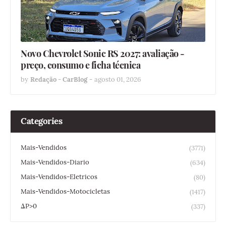
Novo Chevrolet Sonic RS 2027: avaliação -
preço, consumo e ficha técnica
by
Redação - CarBlog
-
agosto 01, 2026
Categories
Mais-Vendidos
(3771)
Mais-Vendidos-Diario
(634)
Mais-Vendidos-Eletricos
(80)
Mais-Vendidos-Motocicletas
(1417)
ΔP>0
(337)