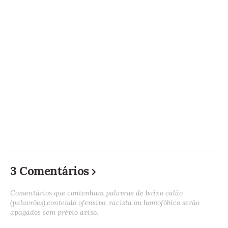
3 Comentários
Comentários que contenham palavras de baixo calão
(palavrões),conteúdo ofensivo, racista ou homofóbico serão
apagados sem prévio aviso.