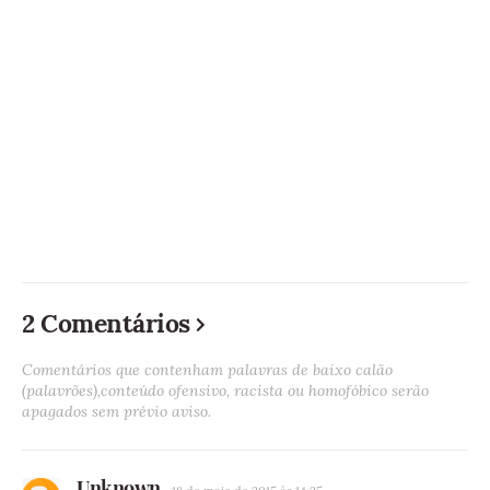
2 Comentários
Comentários que contenham palavras de baixo calão
(palavrões),conteúdo ofensivo, racista ou homofóbico serão
apagados sem prévio aviso.
Unknown