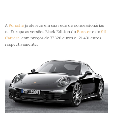
A
Porsche
já oferece em sua rede de concessionárias
na Europa as versões Black Edition do
Boxster
e do
911
Carrera
, com preços de 77.326 euros e 121.431 euros,
respectivamente.