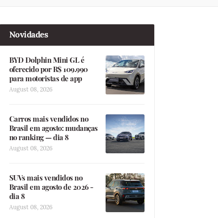
Novidades
BYD Dolphin Mini GL é
oferecido por R$ 109.990
para motoristas de app
August 08, 2026
Carros mais vendidos no
Brasil em agosto: mudanças
no ranking — dia 8
August 08, 2026
SUVs mais vendidos no
Brasil em agosto de 2026 -
dia 8
August 08, 2026