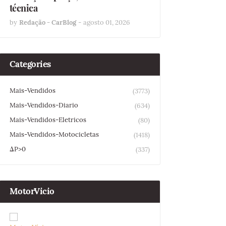
técnica
by
Redação - CarBlog
-
agosto 01, 2026
Categories
Mais-Vendidos
(3773)
Mais-Vendidos-Diario
(634)
Mais-Vendidos-Eletricos
(80)
Mais-Vendidos-Motocicletas
(1418)
ΔP>0
(337)
MotorVicio