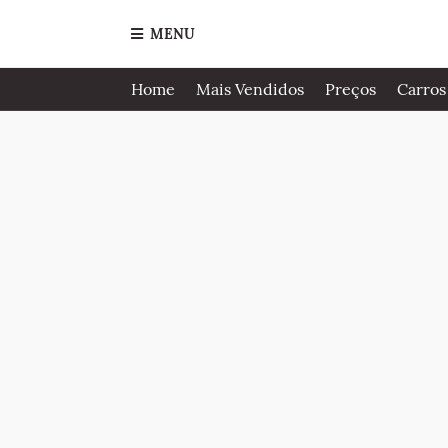
MENU
Home
Mais Vendidos
Preços
Carros