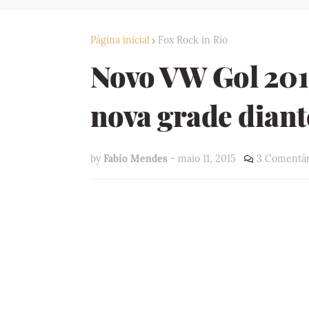
Página inicial
Fox Rock in Rio
Novo VW Gol 201
nova grade diant
by
Fabio Mendes
-
maio 11, 2015
3 Comentár