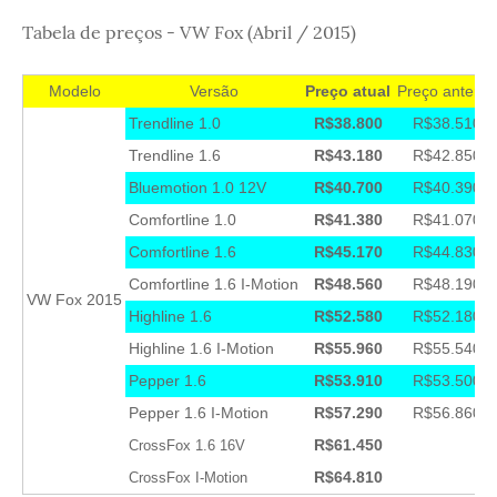
Tabela de preços - VW Fox (Abril / 2015)
Modelo
Versão
Preço atual
Preço anterior
Trendline 1.0
R$38.800
R$38.510
Trendline 1.6
R$43.180
R$42.850
Bluemotion 1.0 12V
R$40.700
R$40.390
Comfortline 1.0
R$41.380
R$41.070
Comfortline 1.6
R$45.170
R$44.830
Comfortline 1.6 I-Motion
R$48.560
R$48.190
VW Fox 2015
Highline 1.6
R$52.580
R$52.180
Highline 1.6 I-Motion
R$55.960
R$55.540
Pepper 1.6
R$53.910
R$53.500
Pepper 1.6 I-Motion
R$57.290
R$56.860
R$61.450
CrossFox 1.6 16V
R$64.810
CrossFox I-Motion