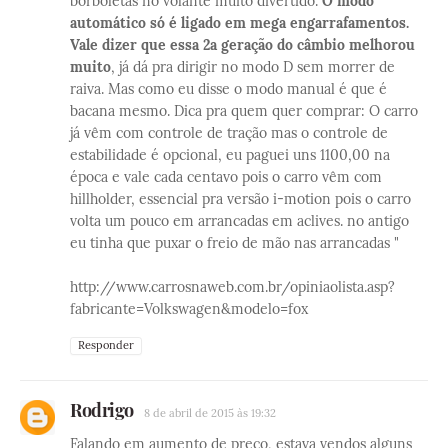
borboletas no volante muito divertido.
O modo
automático só é ligado em mega engarrafamentos.
Vale dizer que essa 2a geração do câmbio melhorou
muito
, já dá pra dirigir no modo D sem morrer de
raiva. Mas como eu disse o modo manual é que é
bacana mesmo. Dica pra quem quer comprar: O carro
já vêm com controle de tração mas o controle de
estabilidade é opcional, eu paguei uns 1100,00 na
época e vale cada centavo pois o carro vêm com
hillholder, essencial pra versão i-motion pois o carro
volta um pouco em arrancadas em aclives. no antigo
eu tinha que puxar o freio de mão nas arrancadas "
http://www.carrosnaweb.com.br/opiniaolista.asp?
fabricante=Volkswagen&modelo=fox
Responder
Rodrigo
8 de abril de 2015 às 19:32
Falando em aumento de preço, estava vendos alguns