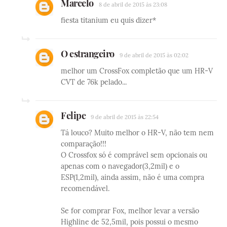
Marcelo
8 de abril de 2015 às 23:08
fiesta titanium eu quis dizer*
O estrangeiro
9 de abril de 2015 às 02:02
melhor um CrossFox completão que um HR-V
CVT de 76k pelado...
Felipe
9 de abril de 2015 às 22:54
Tá louco? Muito melhor o HR-V, não tem nem
comparação!!!
O Crossfox só é comprável sem opcionais ou
apenas com o navegador(3,2mil) e o
ESP(1,2mil), ainda assim, não é uma compra
recomendável.
Se for comprar Fox, melhor levar a versão
Highline de 52,5mil, pois possui o mesmo