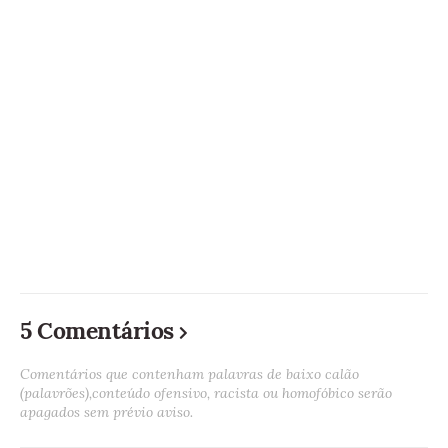
5 Comentários
Comentários que contenham palavras de baixo calão
(palavrões),conteúdo ofensivo, racista ou homofóbico serão
apagados sem prévio aviso.