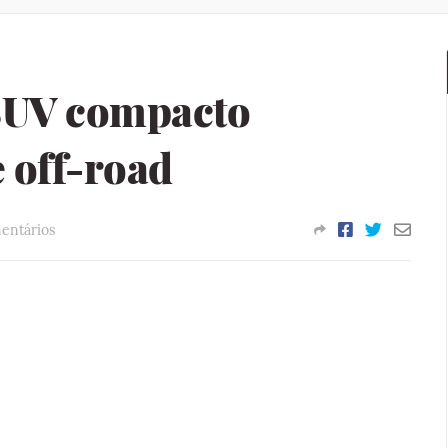
SUV compacto
 off-road
entários