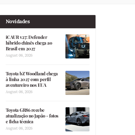
Novidades
iCAUR v27: Defender
híbrido chinês chega ao
Brasil em 2027
August 06, 2026
Toyota bZ Woodland chega
à linha 2027 com perfil
aventureiro nos EUA
August 06, 2026
Toyota GR86 recebe
atualização no Japão - fotos
e ficha técnica
August 06, 2026