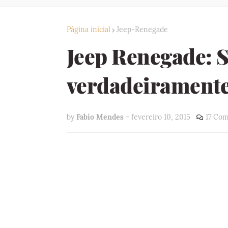
Página inicial
Jeep-Renegade
Jeep Renegade: 
verdadeiramente
by
Fabio Mendes
-
fevereiro 10, 2015
17 Com