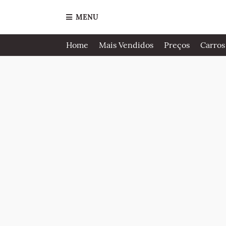
MENU
Home
Mais Vendidos
Preços
Carros