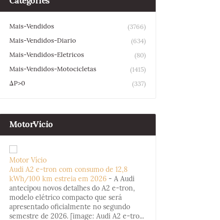
Categories
Mais-Vendidos
(3766)
Mais-Vendidos-Diario
(634)
Mais-Vendidos-Eletricos
(80)
Mais-Vendidos-Motocicletas
(1415)
ΔP>0
(337)
MotorVicio
Motor Vício
Audi A2 e-tron com consumo de 12,8
kWh/100 km estreia em 2026
-
A Audi
antecipou novos detalhes do A2 e-tron,
modelo elétrico compacto que será
apresentado oficialmente no segundo
semestre de 2026. [image: Audi A2 e-tro...