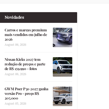
Novidades
Carros e marcas premium
mais vendidos em julho de
2026
August 06, 2026
Nissan Kicks 2027 tem
redução de preços e parte
de R$ 159.990 - fotos
August 06, 2026
GWM Poer P30 2027 ganha
versão Pro - preço R$
205.000
August 05, 2026