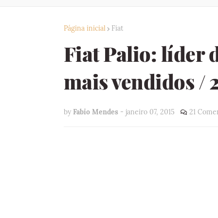
Página inicial
Fiat
Fiat Palio: líder 
mais vendidos / 
by
Fabio Mendes
-
janeiro 07, 2015
21 Comen