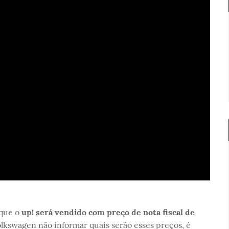
 que o
up! será vendido com preço de nota fiscal de
olkswagen não informar quais serão esses preços, é