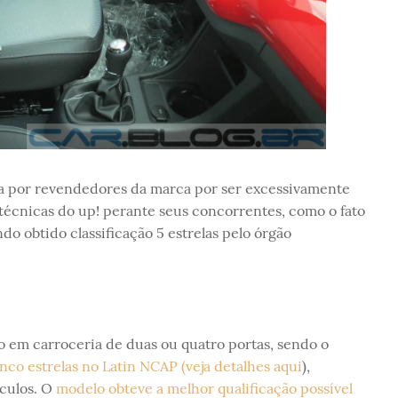
ada por revendedores da marca por ser excessivamente
 técnicas do up! perante seus concorrentes, como o fato
do obtido classificação 5 estrelas pelo órgão
o em carroceria de duas ou quatro portas, sendo o
nco estrelas no Latin NCAP (veja detalhes aqui
),
ículos. O
modelo obteve a melhor qualificação possível