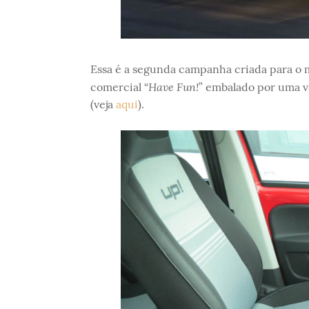
Essa é a segunda campanha criada para o m
Have Fun!
comercial “
” embalado por uma v
(veja
aqui
).