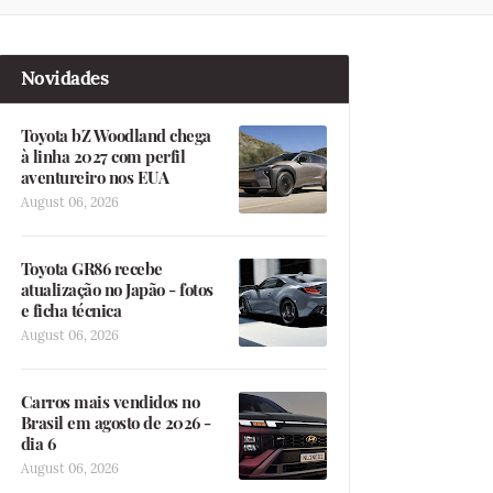
Novidades
Toyota bZ Woodland chega
à linha 2027 com perfil
aventureiro nos EUA
August 06, 2026
Toyota GR86 recebe
atualização no Japão - fotos
e ficha técnica
August 06, 2026
Carros mais vendidos no
Brasil em agosto de 2026 -
dia 6
August 06, 2026