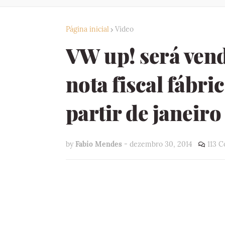
Página inicial
Video
VW up! será ven
nota fiscal fábri
partir de janeiro
by
Fabio Mendes
-
dezembro 30, 2014
113 C