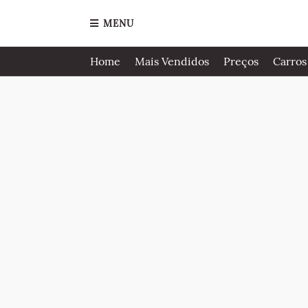
MENU
Home
Mais Vendidos
Preços
Carros