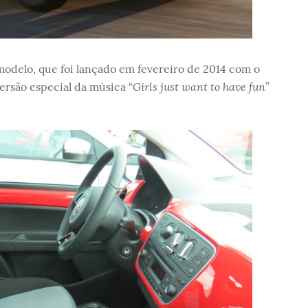
odelo, que foi lançado em fevereiro de 2014 com o
Girls just want to have fun
ersão especial da música “
”