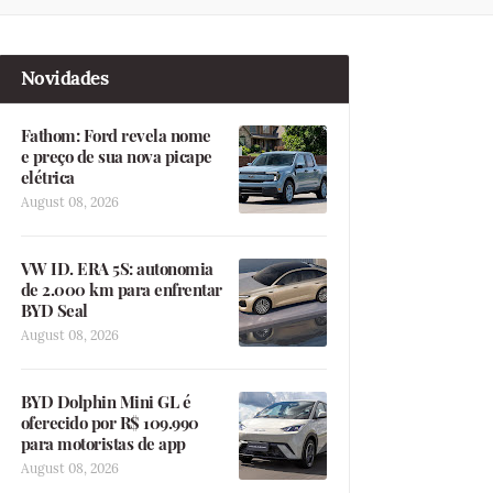
Novidades
Fathom: Ford revela nome
e preço de sua nova picape
elétrica
August 08, 2026
VW ID. ERA 5S: autonomia
de 2.000 km para enfrentar
BYD Seal
August 08, 2026
BYD Dolphin Mini GL é
oferecido por R$ 109.990
para motoristas de app
August 08, 2026