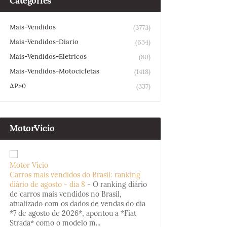
Categories
Mais-Vendidos
(3773)
Mais-Vendidos-Diario
(634)
Mais-Vendidos-Eletricos
(80)
Mais-Vendidos-Motocicletas
(1418)
ΔP>0
(337)
MotorVicio
Motor Vício
Carros mais vendidos do Brasil: ranking
diário de agosto - dia 8
-
O ranking diário
de carros mais vendidos no Brasil,
atualizado com os dados de vendas do dia
*7 de agosto de 2026*, apontou a *Fiat
Strada* como o modelo m...