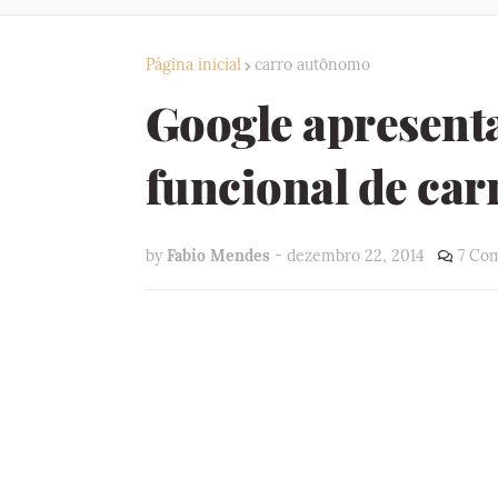
Página inicial
carro autônomo
Google apresenta
funcional de ca
by
Fabio Mendes
-
dezembro 22, 2014
7 Com