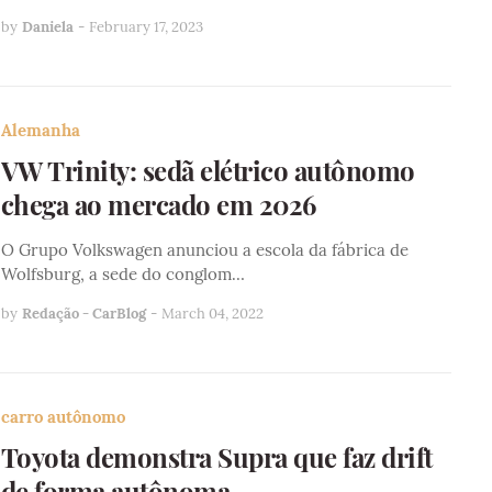
by
Daniela
-
February 17, 2023
Alemanha
VW Trinity: sedã elétrico autônomo
chega ao mercado em 2026
O Grupo Volkswagen anunciou a escola da fábrica de
Wolfsburg, a sede do conglom…
by
Redação - CarBlog
-
March 04, 2022
carro autônomo
Toyota demonstra Supra que faz drift
de forma autônoma