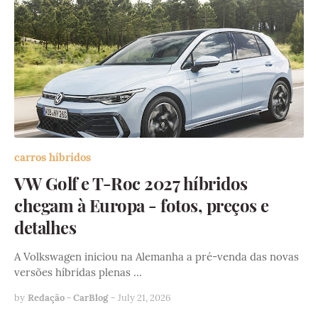
carros híbridos
VW Golf e T-Roc 2027 híbridos
chegam à Europa - fotos, preços e
detalhes
A Volkswagen iniciou na Alemanha a pré-venda das novas
versões híbridas plenas …
by
Redação - CarBlog
-
July 21, 2026