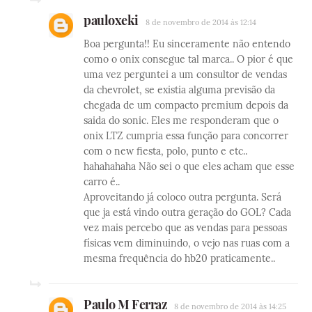
pauloxeki
8 de novembro de 2014 às 12:14
Boa pergunta!! Eu sinceramente não entendo
como o onix consegue tal marca.. O pior é que
uma vez perguntei a um consultor de vendas
da chevrolet, se existia alguma previsão da
chegada de um compacto premium depois da
saida do sonic. Eles me responderam que o
onix LTZ cumpria essa função para concorrer
com o new fiesta, polo, punto e etc..
hahahahaha Não sei o que eles acham que esse
carro é..
Aproveitando já coloco outra pergunta. Será
que ja está vindo outra geração do GOL? Cada
vez mais percebo que as vendas para pessoas
físicas vem diminuindo, o vejo nas ruas com a
mesma frequência do hb20 praticamente..
Paulo M Ferraz
8 de novembro de 2014 às 14:25