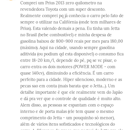
Comprei um Prius 2013 zero quilometro na
revendedora Toyota com um super desconto.
Realmente comprei pq já conhecia o carro pelo fato de
sempre o utilizar na Califórnia (onde tem milhares de
Prius). Esta valendo demais a pena. Eu tinha um Jetta
no Brasil (bebe combustível) e minha despesa de
gasolina baixou de 800-900 reais por mes para 180,00
(máximo). Aqui na cidade, usando sempre gasolina
aditivida (ou podium qd esta disponivel) o consumo fica
entre 18-20 km/l, depende do pé, pq se vc pisar, o
carro entra os dois motores (POWER MODE - com
quase 140cv), diminuindo a eficiência. É um carro
perfeito para a cidade. Hiper silencioso, moderno e as
pecas sao em conta (mais barata que o Jetta...). Um
detalhe importante é que ele realmente vem do Japão
e dá pra ver que o controle de qualidade é muito alto.
Alem disso, as pessoas se espantam com o espaço
interno e de porta malas (ele tem quase o mesmo
comprimento do Jetta - um pouquinho só menor),
além de vários itens sofisticados e tecnológicos do