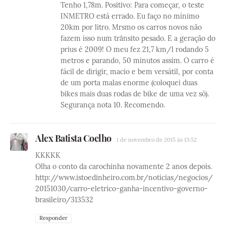
Tenho 1,78m. Positivo: Para começar, o teste
INMETRO está errado. Eu faço no mínimo
20km por litro. Mrsmo os carros novos não
fazem isso num trânsito pesado. E a geração do
prius é 2009! O meu fez 21,7 km/l rodando 5
metros e parando, 50 minutos assim. O carro é
fácil de dirigir, macio e bem versátil, por conta
de um porta malas enorme (coloquei duas
bikes mais duas rodas de bike de uma vez só).
Segurança nota 10. Recomendo.
Alex Batista Coelho
1 de novembro de 2015 às 13:52
KKKKK
Olha o conto da carochinha novamente 2 anos depois.
http://www.istoedinheiro.com.br/noticias/negocios/
20151030/carro-eletrico-ganha-incentivo-governo-
brasileiro/313532
Responder