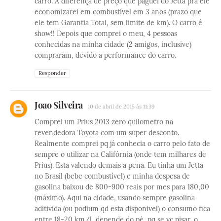
carro. A diferença de preço que paguei do Jetta pra ele
economizarei em combustível em 3 anos (prazo que
ele tem Garantia Total, sem limite de km). O carro é
show!! Depois que comprei o meu, 4 pessoas
conhecidas na minha cidade (2 amigos, inclusive)
compraram, devido a performance do carro.
Responder
Joao Silveira
10 de abril de 2015 às 11:39
Comprei um Prius 2013 zero quilometro na
revendedora Toyota com um super desconto.
Realmente comprei pq já conhecia o carro pelo fato de
sempre o utilizar na Califórnia (onde tem milhares de
Prius). Esta valendo demais a pena. Eu tinha um Jetta
no Brasil (bebe combustível) e minha despesa de
gasolina baixou de 800-900 reais por mes para 180,00
(máximo). Aqui na cidade, usando sempre gasolina
aditivida (ou podium qd esta disponivel) o consumo fica
entre 18-20 km/l, depende do pé, pq se vc pisar, o