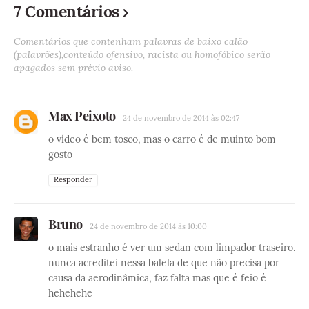
7 Comentários
Comentários que contenham palavras de baixo calão
(palavrões),conteúdo ofensivo, racista ou homofóbico serão
apagados sem prévio aviso.
Max Peixoto
24 de novembro de 2014 às 02:47
o vídeo é bem tosco, mas o carro é de muinto bom
gosto
Responder
Bruno
24 de novembro de 2014 às 10:00
o mais estranho é ver um sedan com limpador traseiro.
nunca acreditei nessa balela de que não precisa por
causa da aerodinâmica, faz falta mas que é feio é
hehehehe