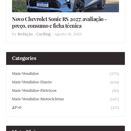
Novo Chevrolet Sonic RS 2027: avaliação -
preço, consumo e ficha técnica
by
Redação - CarBlog
-
agosto 01, 2026
Categories
Mais-Vendidos
(3771)
Mais-Vendidos-Diario
(634)
Mais-Vendidos-Eletricos
(80)
Mais-Vendidos-Motocicletas
(1417)
ΔP>0
(337)