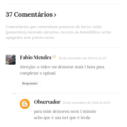
37 Comentários
Comentários que contenham palavras de baixo calão
(palavrões),conteúdo ofensivo, racista ou homofóbico serão
apagados sem prévio aviso.
Fabio Mendes
28 de novembro de 2014 às 12:25
Atenção: o vídeo vai demorar mais 1 hora para
completar o upload.
Responder
Observador
28 de novembro de 2014 às 16:55
para mim demorou nem 1 minuto
acho que é sua net que é lerda