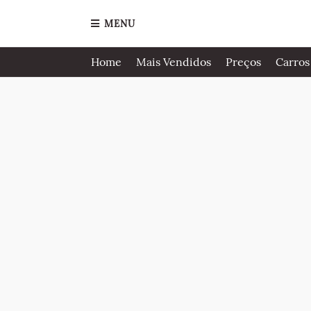
MENU
Home
Mais Vendidos
Preços
Carros