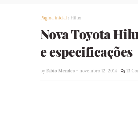
Página inicial
Hilux
Nova Toyota Hilu
e especificações
by
Fabio Mendes
-
novembro 12, 2014
13 Co