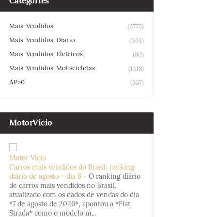
Categories
Mais-Vendidos
(3773)
Mais-Vendidos-Diario
(634)
Mais-Vendidos-Eletricos
(80)
Mais-Vendidos-Motocicletas
(1418)
ΔP>0
(337)
MotorVicio
Motor Vício
Carros mais vendidos do Brasil: ranking
diário de agosto - dia 8
-
O ranking diário
de carros mais vendidos no Brasil,
atualizado com os dados de vendas do dia
*7 de agosto de 2026*, apontou a *Fiat
Strada* como o modelo m...