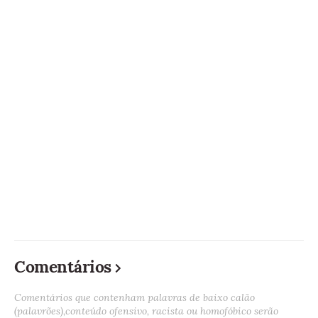
Comentários
Comentários que contenham palavras de baixo calão
(palavrões),conteúdo ofensivo, racista ou homofóbico serão