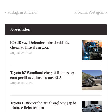
Postagem Anterior
Próxima Postagem
Novidades
iCAUR v27: Defender híbrido chinês
chega ao Brasil em 2027
August 06, 2026
Toyota bZ Woodland chega à linha 2027
com perfil aventureiro nos EUA
August 06, 2026
Toyota GR86 recebe atualização no Japão
- fotos e ficha técnica