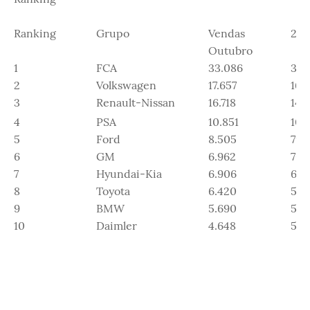
Ranking
Grupo
Vendas
201
Outubro
1
FCA
33.086
321
2
Volkswagen
17.657
164
3
Renault-Nissan
16.718
143
4
PSA
10.851
109.
5
Ford
8.505
79.
6
GM
6.962
70.
7
Hyundai-Kia
6.906
62.
8
Toyota
6.420
51.
9
BMW
5.690
51.
10
Daimler
4.648
51.