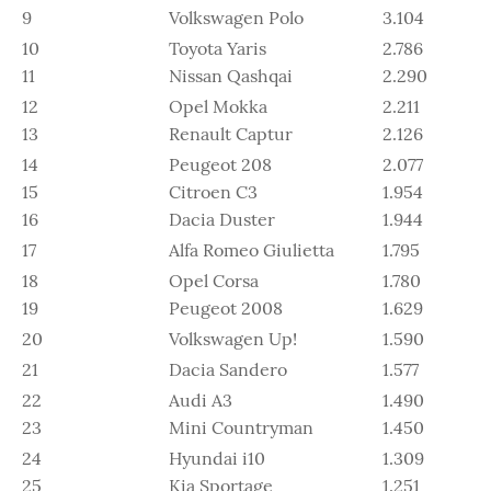
9
Volkswagen Polo
3.104
10
Toyota Yaris
2.786
11
Nissan Qashqai
2.290
12
Opel Mokka
2.211
13
Renault Captur
2.126
14
Peugeot 208
2.077
15
Citroen C3
1.954
16
Dacia Duster
1.944
17
Alfa Romeo Giulietta
1.795
18
Opel Corsa
1.780
19
Peugeot 2008
1.629
20
Volkswagen Up!
1.590
21
Dacia Sandero
1.577
22
Audi A3
1.490
23
Mini Countryman
1.450
24
Hyundai i10
1.309
25
Kia Sportage
1.251