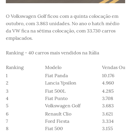
O Volkswagen Golf ficou com a quinta colocação em
outubro, com 3.863 unidades. No ano o hatch médio
da VW fica na sétima colocação, com 33.730 carros
emplacados.
Ranking - 40 carros mais vendidos na Itália
Ranking
Modelo
Vendas Out
1
Fiat Panda
10.176
2
Lancia Ypsilon
4.960
3
Fiat 500L
4.285
4
Fiat Punto
3.708
5
Volkswagen Golf
3.683
6
Renault Clio
3.621
7
Ford Fiesta
3.334
8
Fiat 500
3.155