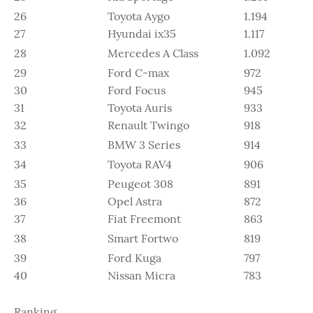
26
Toyota Aygo
1.194
27
Hyundai ix35
1.117
28
Mercedes A Class
1.092
29
Ford C-max
972
30
Ford Focus
945
31
Toyota Auris
933
32
Renault Twingo
918
33
BMW 3 Series
914
34
Toyota RAV4
906
35
Peugeot 308
891
36
Opel Astra
872
37
Fiat Freemont
863
38
Smart Fortwo
819
39
Ford Kuga
797
40
Nissan Micra
783
Ranking