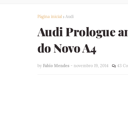
Página inicial
Audi
Audi Prologue an
do Novo A4
by
Fabio Mendes
-
novembro 19, 2014
43 Co