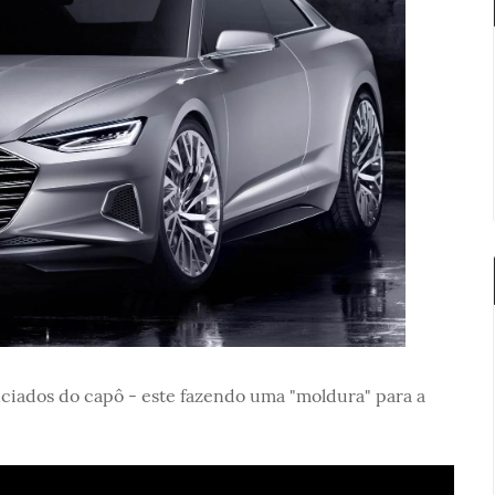
nciados do capô - este fazendo uma "moldura" para a