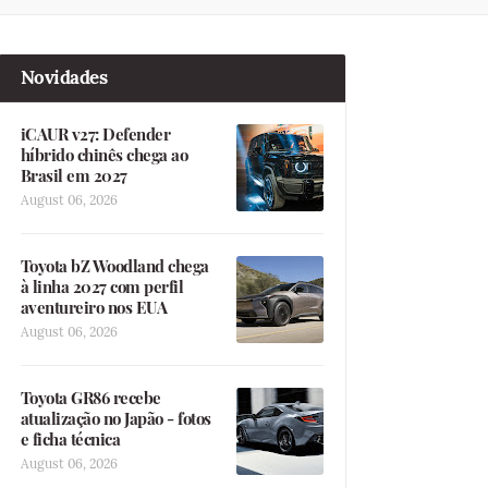
Novidades
iCAUR v27: Defender
híbrido chinês chega ao
Brasil em 2027
August 06, 2026
Toyota bZ Woodland chega
à linha 2027 com perfil
aventureiro nos EUA
August 06, 2026
Toyota GR86 recebe
atualização no Japão - fotos
e ficha técnica
August 06, 2026