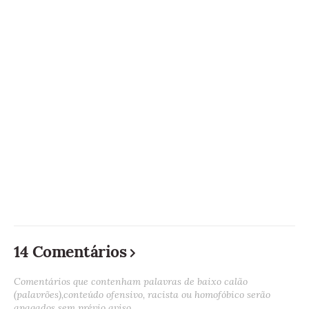
14 Comentários
Comentários que contenham palavras de baixo calão
(palavrões),conteúdo ofensivo, racista ou homofóbico serão
apagados sem prévio aviso.