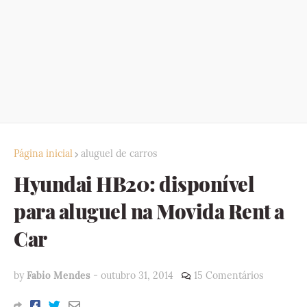
Página inicial
aluguel de carros
Hyundai HB20: disponível
para aluguel na Movida Rent a
Car
by
Fabio Mendes
-
outubro 31, 2014
15 Comentários