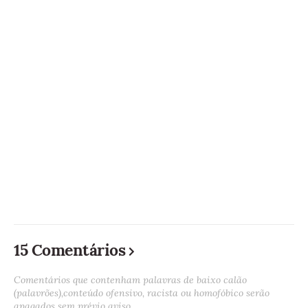
15 Comentários
Comentários que contenham palavras de baixo calão
(palavrões),conteúdo ofensivo, racista ou homofóbico serão
apagados sem prévio aviso.