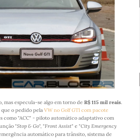
o, mas especula-se algo em torno de
R$ 115 mil reais
.
r que o pedido pela
VW no Golf GTI com pacote
ens como "ACC" - piloto automático adaptativo com
Stop & Go
Front Assist
City Emergency
função "
", "
" e "
 emergência automático para trânsito, sistema de