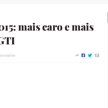
015: mais caro e mais
 GTI
mentários