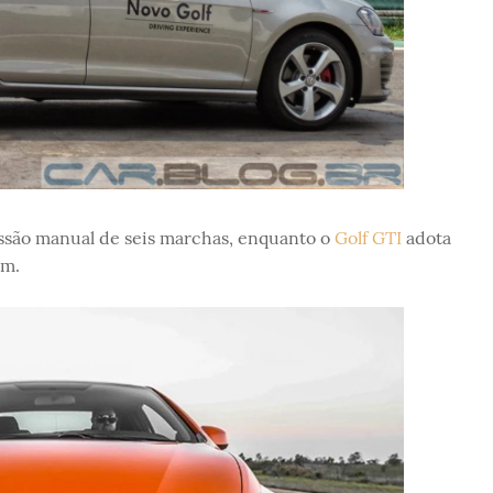
ssão manual de seis marchas, enquanto o
Golf GTI
adota
em.