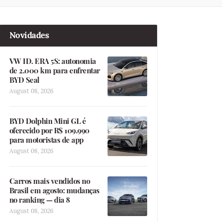
Novidades
VW ID. ERA 5S: autonomia
de 2.000 km para enfrentar
BYD Seal
August 08, 2026
BYD Dolphin Mini GL é
oferecido por R$ 109.990
para motoristas de app
August 08, 2026
Carros mais vendidos no
Brasil em agosto: mudanças
no ranking — dia 8
August 08, 2026