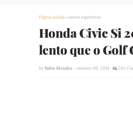
Página inicial
carros esportivos
Honda Civic Si 2
lento que o Golf
by
Fabio Mendes
-
outubro 09, 2014
203 Co