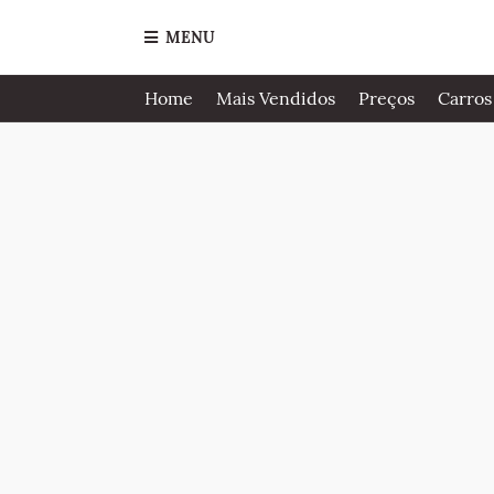
MENU
Home
Mais Vendidos
Preços
Carros