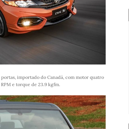
s portas, importado do Canadá, com motor quatro
0 RPM e torque de 23.9 kgfm.