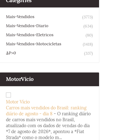
Categories
Mais-Vendidos
(3773)
Mais-Vendidos-Diario
(634)
Mais-Vendidos-Eletricos
(80)
Mais-Vendidos-Motocicletas
(1418)
ΔP>0
(337)
MotorVicio
Motor Vício
Carros mais vendidos do Brasil: ranking
diário de agosto - dia 8
-
O ranking diário
de carros mais vendidos no Brasil,
atualizado com os dados de vendas do dia
*7 de agosto de 2026*, apontou a *Fiat
Strada* como o modelo m...