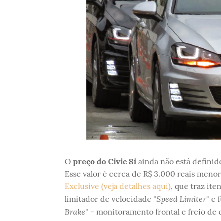
O
preço do Civic Si
ainda não está definid
Esse valor é cerca de R$ 3.000 reais meno
Exclusive (veja detalhes aqui)
, que traz it
Speed Limiter
limitador de velocidade "
" e 
Brake
" - monitoramento frontal e freio de