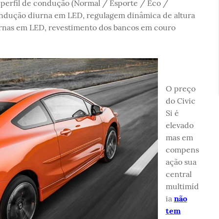
 perfil de condução (Normal / Esporte / Eco /
condução diurna em LED, regulagem dinâmica de altura
ternas em LED, revestimento dos bancos em couro
O preço
do Civic
Si é
elevado
mas em
compens
ação sua
central
multimíd
ia
não
tem