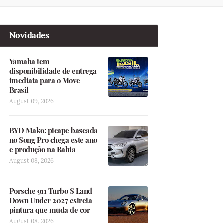
Novidades
Yamaha tem
disponibilidade de entrega
imediata para o Move
Brasil
August 09, 2026
BYD Mako: picape baseada
no Song Pro chega este ano
e produção na Bahia
August 08, 2026
Porsche 911 Turbo S Land
Down Under 2027 estreia
pintura que muda de cor
August 08, 2026