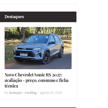
Destaques
Novo Chevrolet Sonic RS 2027:
avaliação - preço, consumo e ficha
técnica
by
Redação - CarBlog
-
agosto 01, 2026