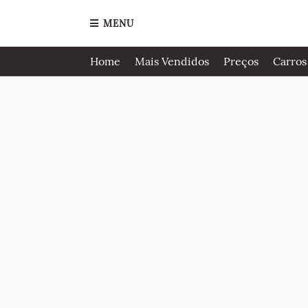
MENU
Home
Mais Vendidos
Preços
Carros