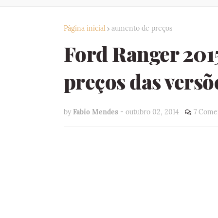
Página inicial
aumento de preços
Ford Ranger 2015
preços das versõ
by
Fabio Mendes
-
outubro 02, 2014
7 Come