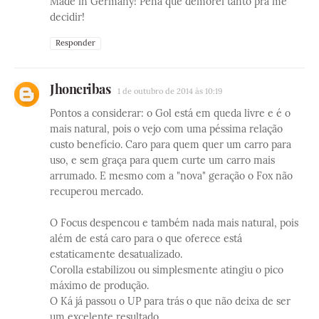
Made in Germany! Pena que demorei tanto pra me
decidir!
Responder
Jhoneribas
1 de outubro de 2014 às 10:19
Pontos a considerar: o Gol está em queda livre e é o
mais natural, pois o vejo com uma péssima relação
custo benefício. Caro para quem quer um carro para
uso, e sem graça para quem curte um carro mais
arrumado. E mesmo com a "nova" geração o Fox não
recuperou mercado.
O Focus despencou e também nada mais natural, pois
além de está caro para o que oferece está
estaticamente desatualizado.
Corolla estabilizou ou simplesmente atingiu o pico
máximo de produção.
O Ká já passou o UP para trás o que não deixa de ser
um excelente resultado.