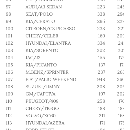
97
AUDI/A3 SEDAN
223
246
98
SEAT/POLO
338
294
99
KIA/CERATO
295
229
100
CITROEN/C3 PICASSO
233
221
101
CHERY/CELER
169
209
102
HYUNDAI/ELANTRA
334
241
103
KIA/SORENTO
202
201
104
JAC/J2
155
175
105
KIA/PICANTO
137
171
106
M.BENZ/SPRINTER
237
263
107
FIAT/PALIO WEEKEND
948
360
108
SUZUKI/JIMNY
208
206
109
GM/CAPTIVA
197
202
110
PEUGEOT/408
258
170
111
CHERY/TIGGO
188
188
112
VOLVO/XC60
211
168
113
HYUNDAI/AZERA
171
176
114
FORD/EDGE
194
186