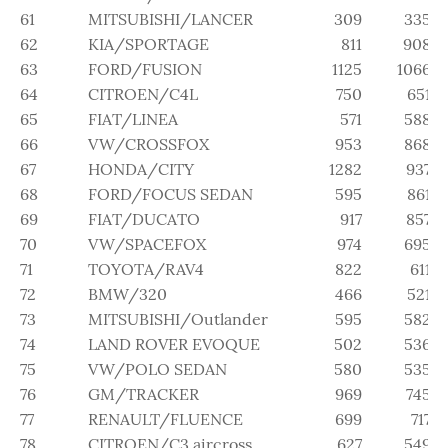
61
MITSUBISHI/LANCER
309
335
62
KIA/SPORTAGE
811
908
63
FORD/FUSION
1125
1066
64
CITROEN/C4L
750
651
65
FIAT/LINEA
571
588
66
VW/CROSSFOX
953
868
67
HONDA/CITY
1282
937
68
FORD/FOCUS SEDAN
595
861
69
FIAT/DUCATO
917
857
70
VW/SPACEFOX
974
695
71
TOYOTA/RAV4
822
611
72
BMW/320
466
521
73
MITSUBISHI/Outlander
595
582
74
LAND ROVER EVOQUE
502
536
75
VW/POLO SEDAN
580
535
76
GM/TRACKER
969
745
77
RENAULT/FLUENCE
699
717
78
CITROEN/C3 aircross
627
549