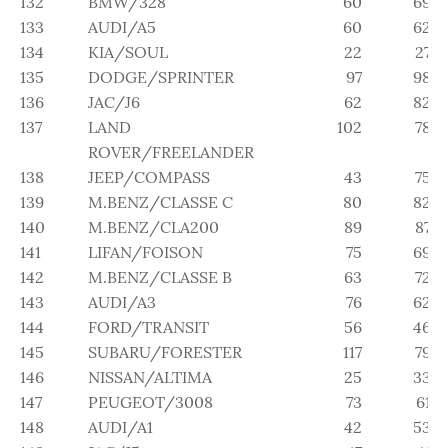
132
BMW/328
60
69
133
AUDI/A5
60
62
134
KIA/SOUL
22
27
135
DODGE/SPRINTER
97
98
136
JAC/J6
62
82
137
LAND
102
78
ROVER/FREELANDER
138
JEEP/COMPASS
43
75
139
M.BENZ/CLASSE C
80
82
140
M.BENZ/CLA200
89
87
141
LIFAN/FOISON
75
69
142
M.BENZ/CLASSE B
63
72
143
AUDI/A3
76
62
144
FORD/TRANSIT
56
46
145
SUBARU/FORESTER
117
79
146
NISSAN/ALTIMA
25
33
147
PEUGEOT/3008
73
61
148
AUDI/A1
42
53