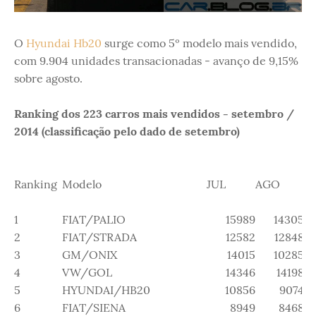
O
Hyundai Hb20
surge como 5º modelo mais vendido,
com 9.904 unidades transacionadas - avanço de 9,15%
sobre agosto.
Ranking dos 223 carros mais vendidos - setembro /
2014 (classificação pelo dado de setembro)
Ranking
Modelo
JUL
AGO
S
1
FIAT/PALIO
15989
14305
2
FIAT/STRADA
12582
12848
3
GM/ONIX
14015
10285
4
VW/GOL
14346
14198
5
HYUNDAI/HB20
10856
9074
6
FIAT/SIENA
8949
8468