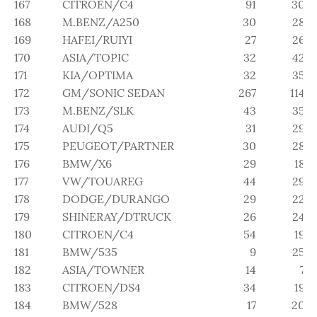
167
CITROEN/C4
91
30
168
M.BENZ/A250
30
28
169
HAFEI/RUIYI
27
26
170
ASIA/TOPIC
32
42
171
KIA/OPTIMA
32
35
172
GM/SONIC SEDAN
267
114
173
M.BENZ/SLK
43
35
174
AUDI/Q5
31
29
175
PEUGEOT/PARTNER
30
28
176
BMW/X6
29
18
177
VW/TOUAREG
44
29
178
DODGE/DURANGO
29
22
179
SHINERAY/DTRUCK
26
24
180
CITROEN/C4
54
19
181
BMW/535
9
25
182
ASIA/TOWNER
14
7
183
CITROEN/DS4
34
19
184
BMW/528
17
20