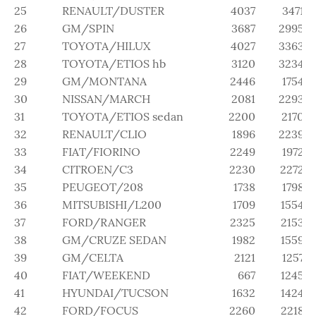
25
RENAULT/DUSTER
4037
3471
26
GM/SPIN
3687
2995
27
TOYOTA/HILUX
4027
3363
28
TOYOTA/ETIOS hb
3120
3234
29
GM/MONTANA
2446
1754
30
NISSAN/MARCH
2081
2293
31
TOYOTA/ETIOS sedan
2200
2170
32
RENAULT/CLIO
1896
2239
33
FIAT/FIORINO
2249
1972
34
CITROEN/C3
2230
2272
35
PEUGEOT/208
1738
1798
36
MITSUBISHI/L200
1709
1554
37
FORD/RANGER
2325
2153
38
GM/CRUZE SEDAN
1982
1559
39
GM/CELTA
2121
1257
40
FIAT/WEEKEND
667
1245
41
HYUNDAI/TUCSON
1632
1424
42
FORD/FOCUS
2260
2218