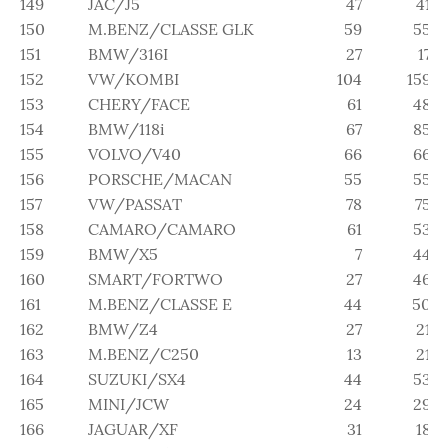
149
JAC/J5
47
41
150
M.BENZ/CLASSE GLK
59
55
151
BMW/316I
27
17
152
VW/KOMBI
104
159
153
CHERY/FACE
61
48
154
BMW/118i
67
85
155
VOLVO/V40
66
66
156
PORSCHE/MACAN
55
55
157
VW/PASSAT
78
75
158
CAMARO/CAMARO
61
53
159
BMW/X5
7
44
160
SMART/FORTWO
27
46
161
M.BENZ/CLASSE E
44
50
162
BMW/Z4
27
21
163
M.BENZ/C250
13
21
164
SUZUKI/SX4
44
53
165
MINI/JCW
24
29
166
JAGUAR/XF
31
18