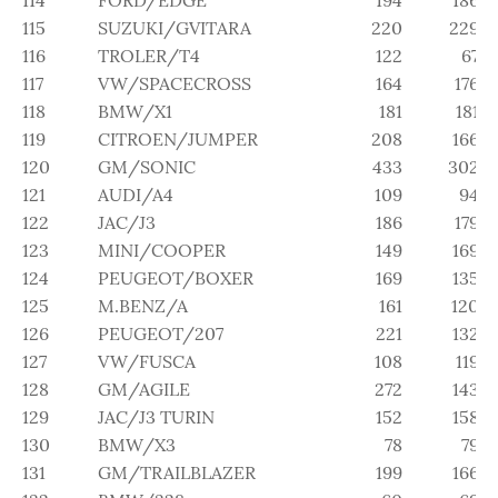
115
SUZUKI/GVITARA
220
229
116
TROLER/T4
122
67
117
VW/SPACECROSS
164
176
118
BMW/X1
181
181
119
CITROEN/JUMPER
208
166
120
GM/SONIC
433
302
121
AUDI/A4
109
94
122
JAC/J3
186
179
123
MINI/COOPER
149
169
124
PEUGEOT/BOXER
169
135
125
M.BENZ/A
161
120
126
PEUGEOT/207
221
132
127
VW/FUSCA
108
119
128
GM/AGILE
272
143
129
JAC/J3 TURIN
152
158
130
BMW/X3
78
79
131
GM/TRAILBLAZER
199
166