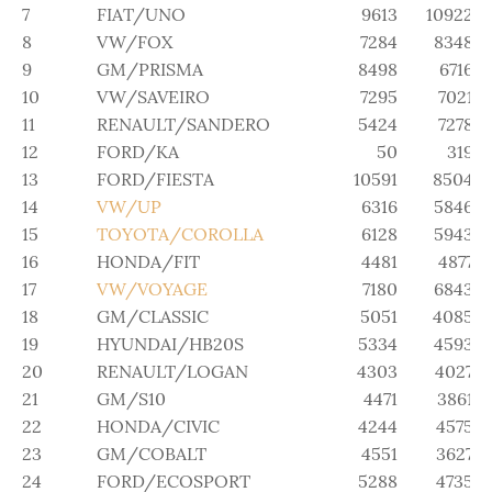
7
FIAT/UNO
9613
10922
8
VW/FOX
7284
8348
9
GM/PRISMA
8498
6716
10
VW/SAVEIRO
7295
7021
11
RENAULT/SANDERO
5424
7278
12
FORD/KA
50
319
13
FORD/FIESTA
10591
8504
14
VW/UP
6316
5846
15
TOYOTA/COROLLA
6128
5943
16
HONDA/FIT
4481
4877
17
VW/VOYAGE
7180
6843
18
GM/CLASSIC
5051
4085
19
HYUNDAI/HB20S
5334
4593
20
RENAULT/LOGAN
4303
4027
21
GM/S10
4471
3861
22
HONDA/CIVIC
4244
4575
23
GM/COBALT
4551
3627
24
FORD/ECOSPORT
5288
4735