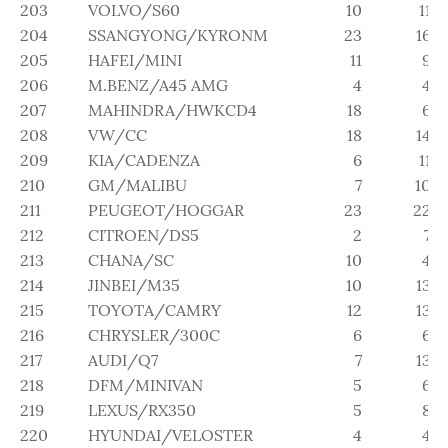
203
VOLVO/S60
10
11
204
SSANGYONG/KYRONM
23
16
205
HAFEI/MINI
11
9
206
M.BENZ/A45 AMG
4
4
207
MAHINDRA/HWKCD4
18
6
208
VW/CC
18
14
209
KIA/CADENZA
6
11
210
GM/MALIBU
7
10
211
PEUGEOT/HOGGAR
23
22
212
CITROEN/DS5
2
7
213
CHANA/SC
10
4
214
JINBEI/M35
10
13
215
TOYOTA/CAMRY
12
13
216
CHRYSLER/300C
6
6
217
AUDI/Q7
7
13
218
DFM/MINIVAN
5
6
219
LEXUS/RX350
5
8
220
HYUNDAI/VELOSTER
4
4