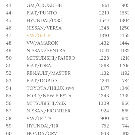
43
GM/CRUZE HB
961
905
44
FIAT/PUNTO
2219
1553
45
HYUNDAI/IX35
1547
1304
46
NISSAN/VERSA
1348
1250
47
VW/GOLF
1310
1359
48
VW/AMAROK
1432
1444
49
NISSAN/SENTRA
1041
1132
50
MITSUBISHI/PAJERO
1228
1218
51
FIAT/IDEA
1598
1206
52
RENAULT/MASTER
1132
1192
53
FIAT/DOBLO
1241
784
54
TOYOTA/HILUX sw4
1377
1346
55
FORD/NEW FIESTA
1243
1339
56
MITSUBISHI/ASX
1009
966
57
NISSAN/FRONTIER
924
869
58
VW/JETTA
900
945
59
HYUNDAI/HR
752
744
60
HONDA/CRV
948
813