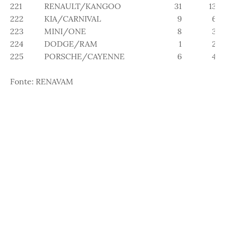
221
RENAULT/KANGOO
31
13
222
KIA/CARNIVAL
9
6
223
MINI/ONE
8
3
224
DODGE/RAM
1
2
225
PORSCHE/CAYENNE
6
4
Fonte: RENAVAM