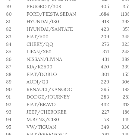
79
PEUGEOT/308
405
351
80
FORD/FIESTA SEDAN
1684
1138
81
HYUNDAI/I30
418
393
82
HYUNDAI/SANTAFE
423
357
83
FIAT/500
209
345
84
CHERY/QQ
276
323
85
LIFAN/X60
371
248
86
NISSAN/LIVINA
431
389
87
KIA/K2500
420
339
88
FIAT/DOBLO
301
155
89
AUDI/Q3
229
306
90
RENAULT/KANGOO
395
188
91
DODGE/JOURNEY
283
281
92
FIAT/BRAVO
432
318
93
JEEP/CHEROKEE
227
186
94
M.BENZ/C180
73
149
95
VW/TIGUAN
349
330
96
FIAT/FREEMONT
291
249