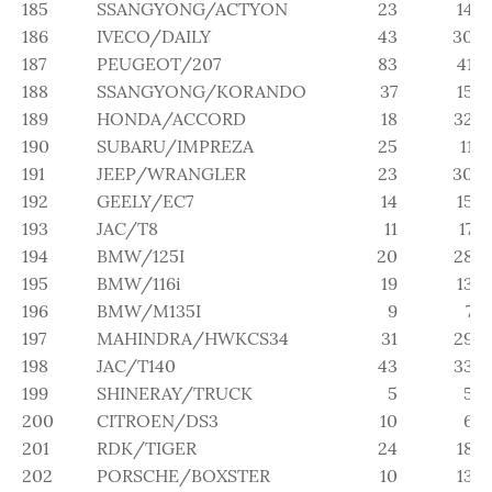
185
SSANGYONG/ACTYON
23
14
186
IVECO/DAILY
43
30
187
PEUGEOT/207
83
41
188
SSANGYONG/KORANDO
37
15
189
HONDA/ACCORD
18
32
190
SUBARU/IMPREZA
25
11
191
JEEP/WRANGLER
23
30
192
GEELY/EC7
14
15
193
JAC/T8
11
17
194
BMW/125I
20
28
195
BMW/116i
19
13
196
BMW/M135I
9
7
197
MAHINDRA/HWKCS34
31
29
198
JAC/T140
43
33
199
SHINERAY/TRUCK
5
5
200
CITROEN/DS3
10
6
201
RDK/TIGER
24
18
202
PORSCHE/BOXSTER
10
13