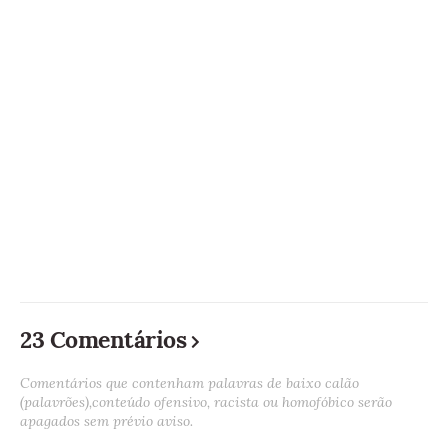
23 Comentários
Comentários que contenham palavras de baixo calão
(palavrões),conteúdo ofensivo, racista ou homofóbico serão
apagados sem prévio aviso.