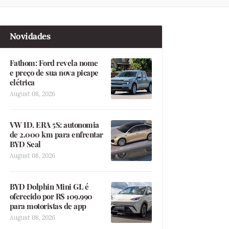
Novidades
Fathom: Ford revela nome
e preço de sua nova picape
elétrica
August 08, 2026
VW ID. ERA 5S: autonomia
de 2.000 km para enfrentar
BYD Seal
August 08, 2026
BYD Dolphin Mini GL é
oferecido por R$ 109.990
para motoristas de app
August 08, 2026