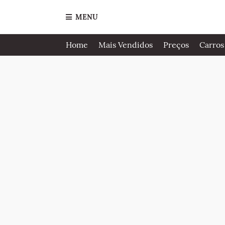
MENU
Home
Mais Vendidos
Preços
Carros