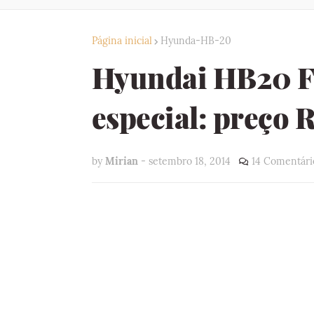
Página inicial
Hyunda-HB-20
Hyundai HB20 Fo
especial: preço 
by
Mirian
-
setembro 18, 2014
14 Comentári