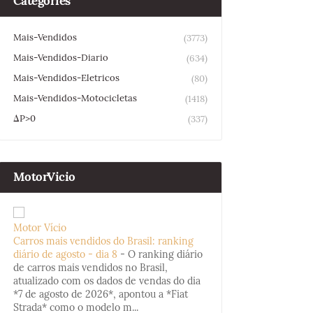
Categories
Mais-Vendidos
(3773)
Mais-Vendidos-Diario
(634)
Mais-Vendidos-Eletricos
(80)
Mais-Vendidos-Motocicletas
(1418)
ΔP>0
(337)
MotorVicio
Motor Vício
Carros mais vendidos do Brasil: ranking
diário de agosto - dia 8
-
O ranking diário
de carros mais vendidos no Brasil,
atualizado com os dados de vendas do dia
*7 de agosto de 2026*, apontou a *Fiat
Strada* como o modelo m...