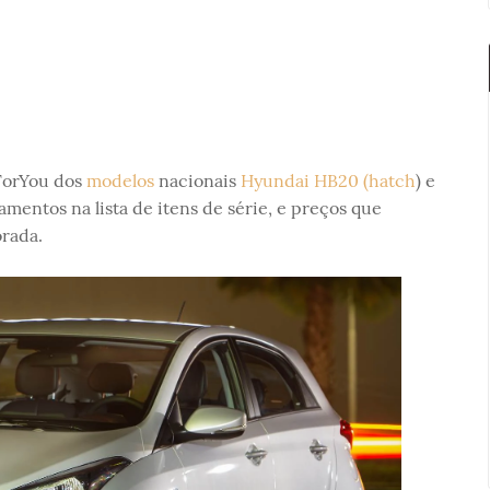
 ForYou dos
modelos
nacionais
Hyundai HB20 (hatch
) e
amentos na lista de itens de série, e preços que
rada.