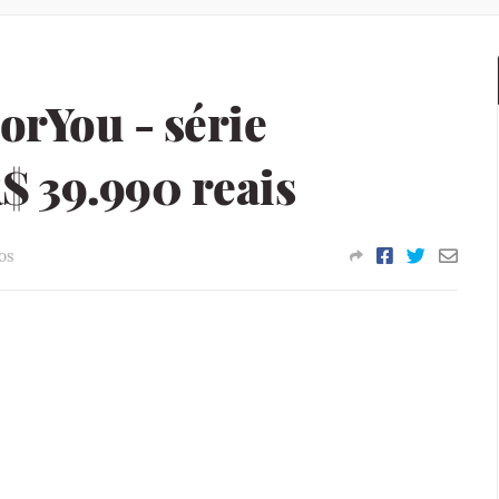
rYou - série
R$ 39.990 reais
os