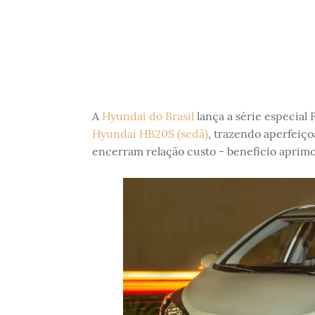
A
Hyundai do Brasil
lança a série especial
Hyundai HB20S (sedã)
, trazendo aperfeiço
encerram relação custo - benefício aprimo