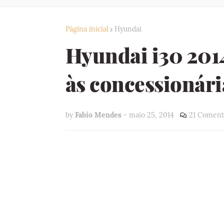
Página inicial
Hyundai
Hyundai i30 201
às concessionári
by
Fabio Mendes
-
maio 25, 2014
21 Coment