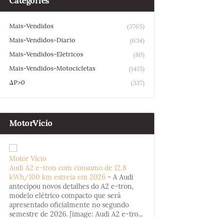
Categories
Mais-Vendidos
(3765)
Mais-Vendidos-Diario
(634)
Mais-Vendidos-Eletricos
(80)
Mais-Vendidos-Motocicletas
(1415)
ΔP>0
(337)
MotorVicio
Motor Vício
Audi A2 e-tron com consumo de 12,8
kWh/100 km estreia em 2026
-
A Audi
antecipou novos detalhes do A2 e-tron,
modelo elétrico compacto que será
apresentado oficialmente no segundo
semestre de 2026. [image: Audi A2 e-tro...