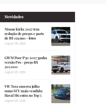
Novidades
Nissan Kicks 2027 tem
redução de preços e parte
de R$ 159.990 - fotos
August 06, 2026
GWM Poer P30 2027 ganha
versão Pro - preço R$
205.000
August 05, 2026
VW Tera encerra julho
como SUV mais vendido;
Haval H6 entra no Top 5
August 05, 2026