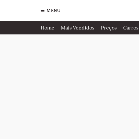
MENU
Home
Mais Vendidos
Preços
Carros