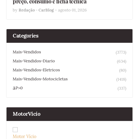
preço, consumo e ficha técnica
by
Redação - CarBlog
-
agosto 01, 2026
Categories
Mais-Vendidos
(3773)
Mais-Vendidos-Diario
(634)
Mais-Vendidos-Eletricos
(80)
Mais-Vendidos-Motocicletas
(1418)
ΔP>0
(337)
MotorVicio
Motor Vício