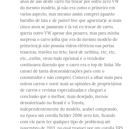
anos de uso deste carro fui trocar por outro zero VW
do mesmo modelo, já não era como o primeiro em
varios aspecto, mas mesmo assim comprei (quanto
barulho de lata e de painel tive que aguentar)e ai mais
cinco anos se passaram e la vai eu trocar de carro,
queria outro VW apesar dos pesares, mas para minha
surpresa o carro (olha que era do mesmo modelo do
primeiro) já não possuía vidros elétricos nas portas
traseiras, travões no teto, farol de neblina, etc, etc,
etc....enfim, virou tudo opcional e o vendedor
continuava dizendo que o carro era o top de linha. Me
cansei de tanta desconsiderações para com o
consumidor e não comprei. Comecei a olhar mais para
outros carros e ouvir mais as opiniões de proprietários
de carros e revistas especializadas e cheguei a
conclusão que o melhor, mais desejado, menos
desvalorizado no Brasil é o Toyota,
independentemente do modelo, acabei comprando,
na época um corolla fielder 2006 zero km, ficando
com ele (sem ter qualquer tipo de problema) até
novembro de 2013, no qual troquei por um corolla XRS