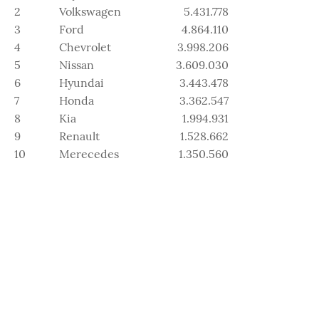
2
Volkswagen
5.431.778
3
Ford
4.864.110
4
Chevrolet
3.998.206
5
Nissan
3.609.030
6
Hyundai
3.443.478
7
Honda
3.362.547
8
Kia
1.994.931
9
Renault
1.528.662
10
Merecedes
1.350.560