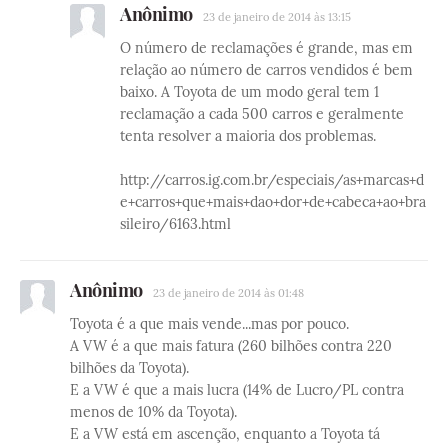
Anônimo
23 de janeiro de 2014 às 13:15
O número de reclamações é grande, mas em
relação ao número de carros vendidos é bem
baixo. A Toyota de um modo geral tem 1
reclamação a cada 500 carros e geralmente
tenta resolver a maioria dos problemas.
http://carros.ig.com.br/especiais/as+marcas+d
e+carros+que+mais+dao+dor+de+cabeca+ao+bra
sileiro/6163.html
Anônimo
23 de janeiro de 2014 às 01:48
Toyota é a que mais vende...mas por pouco.
A VW é a que mais fatura (260 bilhões contra 220
bilhões da Toyota).
E a VW é que a mais lucra (14% de Lucro/PL contra
menos de 10% da Toyota).
E a VW está em ascenção, enquanto a Toyota tá