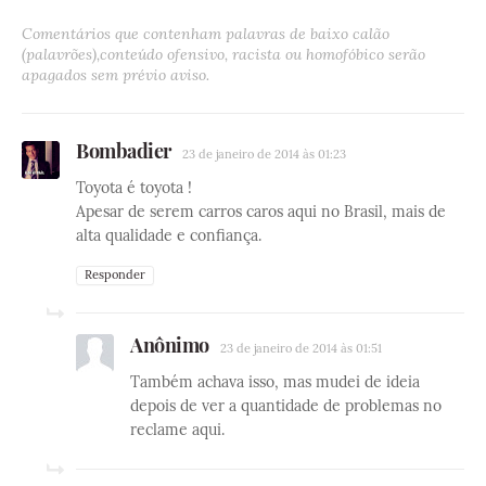
Comentários que contenham palavras de baixo calão
(palavrões),conteúdo ofensivo, racista ou homofóbico serão
apagados sem prévio aviso.
Bombadier
23 de janeiro de 2014 às 01:23
Toyota é toyota !
Apesar de serem carros caros aqui no Brasil, mais de
alta qualidade e confiança.
Responder
Anônimo
23 de janeiro de 2014 às 01:51
Também achava isso, mas mudei de ideia
depois de ver a quantidade de problemas no
reclame aqui.