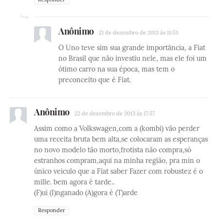
Anônimo
21 de dezembro de 2013 às 11:53
O Uno teve sim sua grande importância, a Fiat
no Brasil que não investiu nele, mas ele foi um
ótimo carro na sua época, mas tem o
preconceito que é Fiat.
Anônimo
22 de dezembro de 2013 às 17:57
Assim como a Volkswagen,com a (kombi) vão perder
uma receita bruta bem alta,se colocaram as esperanças
no novo modelo tão morto,frotista não compra,só
estranhos compram,aqui na minha região, pra min o
único veiculo que a Fiat saber Fazer com robustez é o
mille. bem agora é tarde..
(F)ui (I)nganado (A)gora é (T)arde
Responder