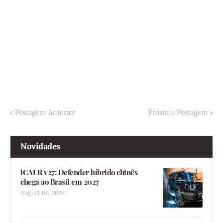
Postagem Anterior
Próxima Postagem
Novidades
iCAUR v27: Defender híbrido chinês
chega ao Brasil em 2027
August 06, 2026