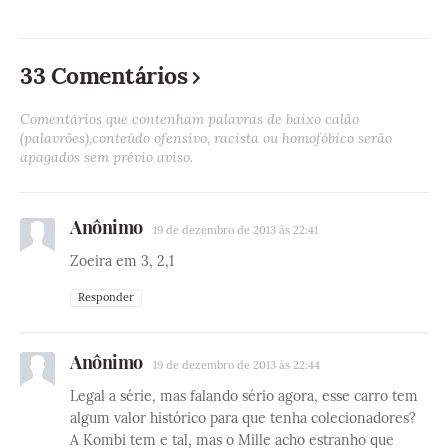
33 Comentários
Comentários que contenham palavras de baixo calão
(palavrões),conteúdo ofensivo, racista ou homofóbico serão
apagados sem prévio aviso.
Anônimo
19 de dezembro de 2013 às 22:41
Zoeira em 3, 2,1
Responder
Anônimo
19 de dezembro de 2013 às 22:44
Legal a série, mas falando sério agora, esse carro tem
algum valor histórico para que tenha colecionadores?
A Kombi tem e tal, mas o Mille acho estranho que