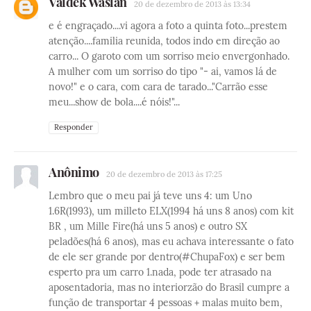
Valdek Waslan
20 de dezembro de 2013 às 13:34
e é engraçado....vi agora a foto a quinta foto...prestem
atenção....familia reunida, todos indo em direção ao
carro... O garoto com um sorriso meio envergonhado.
A mulher com um sorriso do tipo "- ai, vamos lá de
novo!" e o cara, com cara de tarado..."Carrão esse
meu...show de bola....é nóis!"...
Responder
Anônimo
20 de dezembro de 2013 às 17:25
Lembro que o meu pai já teve uns 4: um Uno
1.6R(1993), um milleto ELX(1994 há uns 8 anos) com kit
BR , um Mille Fire(há uns 5 anos) e outro SX
peladões(há 6 anos), mas eu achava interessante o fato
de ele ser grande por dentro(#ChupaFox) e ser bem
esperto pra um carro 1.nada, pode ter atrasado na
aposentadoria, mas no interiorzão do Brasil cumpre a
função de transportar 4 pessoas + malas muito bem,