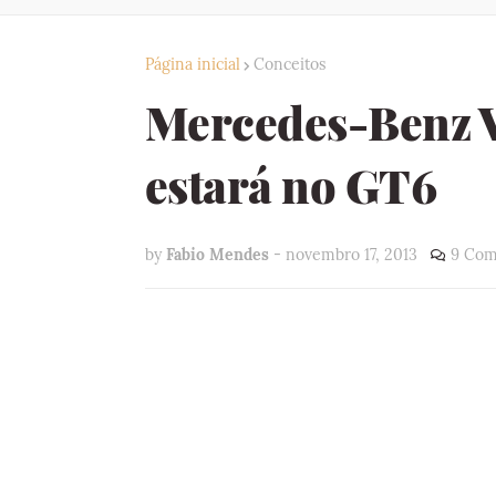
Página inicial
Conceitos
Mercedes-Benz V
estará no GT6
by
Fabio Mendes
-
novembro 17, 2013
9 Com