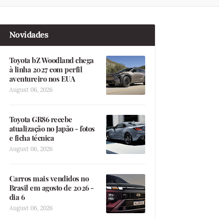
Novidades
Toyota bZ Woodland chega
à linha 2027 com perfil
aventureiro nos EUA
August 06, 2026
Toyota GR86 recebe
atualização no Japão - fotos
e ficha técnica
August 06, 2026
Carros mais vendidos no
Brasil em agosto de 2026 -
dia 6
August 06, 2026