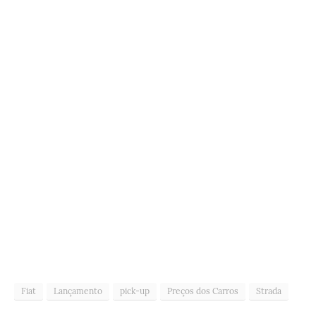
Fiat
Lançamento
pick-up
Preços dos Carros
Strada