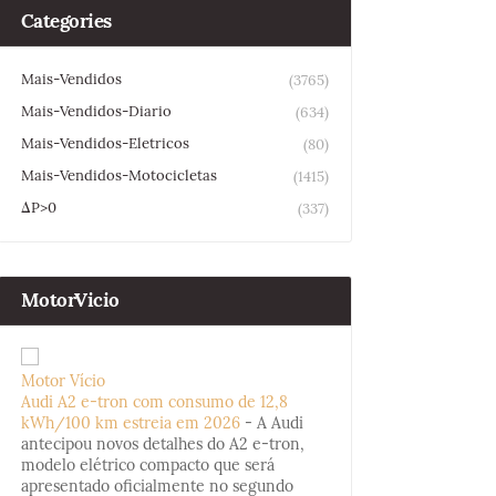
Categories
Mais-Vendidos
(3765)
Mais-Vendidos-Diario
(634)
Mais-Vendidos-Eletricos
(80)
Mais-Vendidos-Motocicletas
(1415)
ΔP>0
(337)
MotorVicio
Motor Vício
Audi A2 e-tron com consumo de 12,8
kWh/100 km estreia em 2026
-
A Audi
antecipou novos detalhes do A2 e-tron,
modelo elétrico compacto que será
apresentado oficialmente no segundo