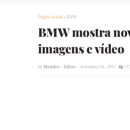
Página inicial
BMW
BMW mostra nov
imagens e vídeo
by
Mendes - Editor
-
setembro 04, 2013
1 