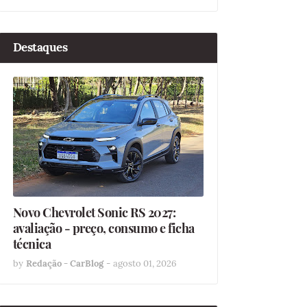
Destaques
Novo Chevrolet Sonic RS 2027:
avaliação - preço, consumo e ficha
técnica
by
Redação - CarBlog
-
agosto 01, 2026