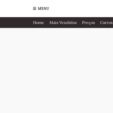
MENU
Home
Mais Vendidos
Preços
Carros