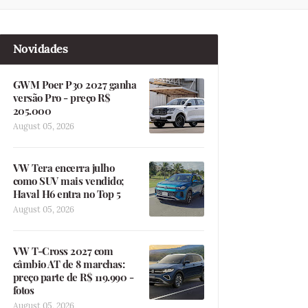
Novidades
GWM Poer P30 2027 ganha
versão Pro - preço R$
205.000
August 05, 2026
VW Tera encerra julho
como SUV mais vendido;
Haval H6 entra no Top 5
August 05, 2026
VW T-Cross 2027 com
câmbio AT de 8 marchas:
preço parte de R$ 119.990 -
fotos
August 05, 2026