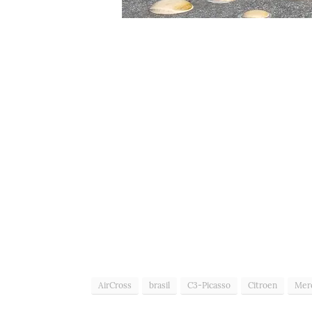
AirCross
brasil
C3-Picasso
Citroen
Mer