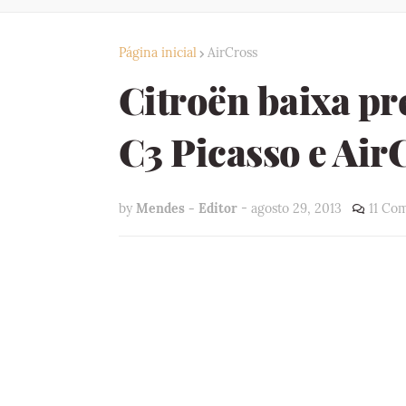
Página inicial
AirCross
Citroën baixa pr
C3 Picasso e Air
by
Mendes - Editor
-
agosto 29, 2013
11 Co