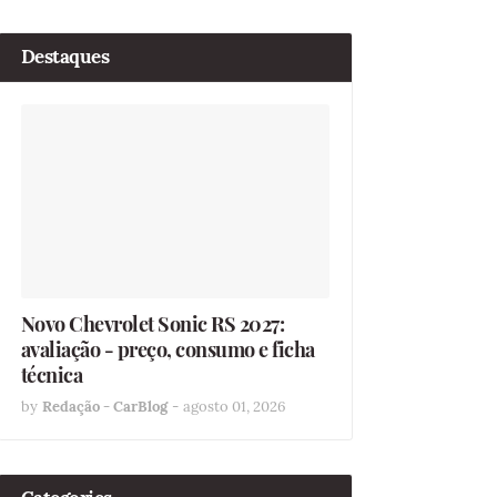
Destaques
Novo Chevrolet Sonic RS 2027:
avaliação - preço, consumo e ficha
técnica
by
Redação - CarBlog
-
agosto 01, 2026