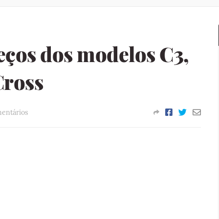
eços dos modelos C3,
Cross
mentários