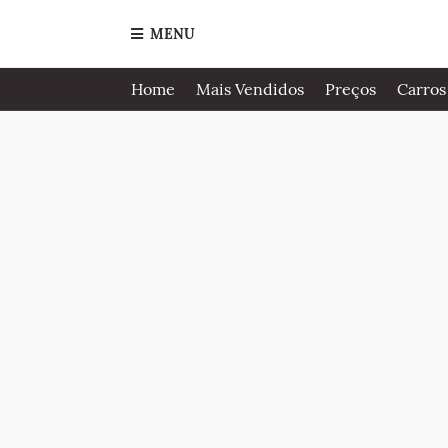
MENU
Home
Mais Vendidos
Preços
Carros